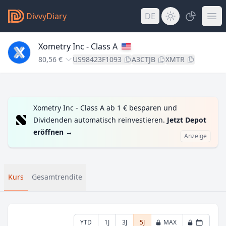
DivvyDiary
DE
Xometry Inc - Class A
80,56 €
US98423F1093
A3CTJB
XMTR
Xometry Inc - Class A ab 1 € besparen und
Dividenden automatisch reinvestieren.
Jetzt Depot
eröffnen
→
Anzeige
Kurs
Gesamtrendite
YTD
1J
3J
5J
MAX