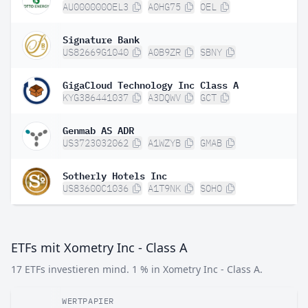
AU000000OEL3
A0HG75
OEL
Signature Bank
US82669G1040
A0B9ZR
SBNY
GigaCloud Technology Inc Class A
KYG386441037
A3DQWV
GCT
Genmab AS ADR
US3723032062
A1WZYB
GMAB
Sotherly Hotels Inc
US83600C1036
A1T9NK
SOHO
ETFs mit Xometry Inc - Class A
17 ETFs investieren mind. 1 % in Xometry Inc - Class A.
WERTPAPIER