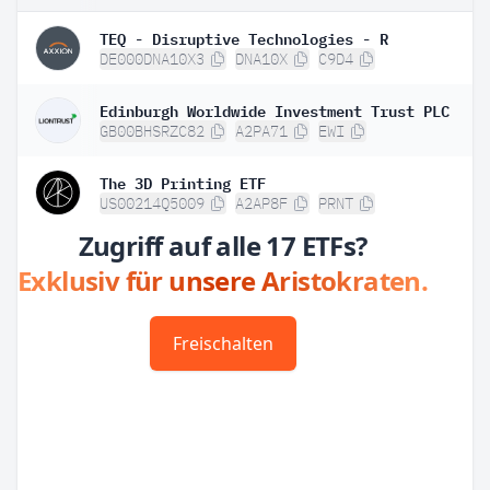
TEQ - Disruptive Technologies - R
DE000DNA10X3
DNA10X
C9D4
Edinburgh Worldwide Investment Trust PLC
GB00BHSRZC82
A2PA71
EWI
The 3D Printing ETF
US00214Q5009
A2AP8F
PRNT
Zugriff auf alle 17 ETFs?
Exklusiv für unsere Aristokraten.
Freischalten