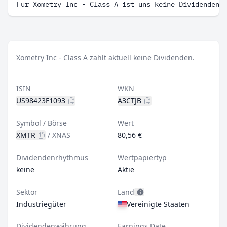
Für Xometry Inc - Class A ist uns keine Dividenden 
Xometry Inc - Class A zahlt aktuell keine Dividenden.
ISIN
WKN
US98423F1093
A3CTJB
Symbol / Börse
Wert
XMTR
/
XNAS
80,56 €
Dividendenrhythmus
Wertpapiertyp
keine
Aktie
Sektor
Land
Industriegüter
Vereinigte Staaten
Dividendenwährung
Earnings Date