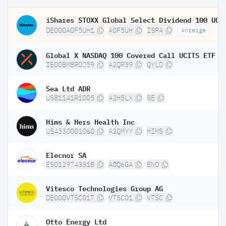
DE000A0F5UH1
A0F5UH
ISPA
Anzeige
Global X NASDAQ 100 Covered Call UCITS ETF D
IE00BM8R0J59
A2QR39
QYLD
Sea Ltd ADR
US81141R1005
A2H5LX
SE
Hims & Hers Health Inc
US4330001060
A2QMYY
HIMS
Elecnor SA
ES0129743318
A0Q6GA
ENO
Vitesco Technologies Group AG
DE000VTSC017
VTSC01
VTSC
Otto Energy Ltd