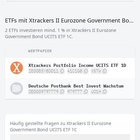
ETFs mit Xtrackers II Eurozone Government Bond UCITS ETF 1C
2 ETFs investieren mind. 1 % in Xtrackers II Eurozone
Government Bond UCITS ETF 1C.
WERTPAPIER
G
Xtrackers Portfolio Income UCITS ETF 1D
IE00B3Y8D011
A1C1G8
XS7W
Deutsche Postbank Best Invest Wachstum
DE0009797779
979777
UO1H
Häufig gestellte Fragen zu Xtrackers II Eurozone
Government Bond UCITS ETF 1C