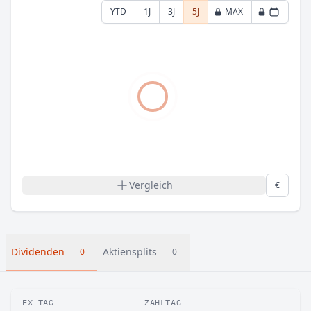
YTD
1J
3J
5J
MAX
Vergleich
€
Dividenden
Aktiensplits
0
0
EX-TAG
ZAHLTAG