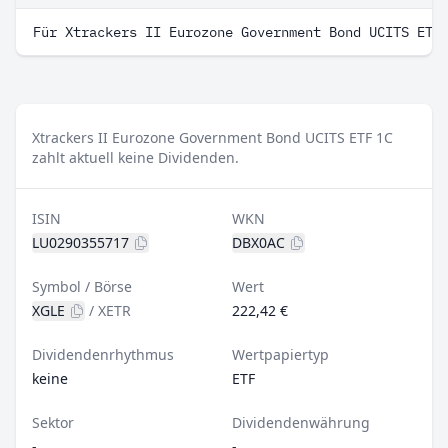
Für Xtrackers II Eurozone Government Bond UCITS ETF
Xtrackers II Eurozone Government Bond UCITS ETF 1C
zahlt aktuell keine Dividenden.
ISIN
WKN
LU0290355717
DBX0AC
Symbol / Börse
Wert
XGLE
/
XETR
222,42 €
Dividendenrhythmus
Wertpapiertyp
keine
ETF
Sektor
Dividendenwährung
-
-