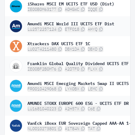
iShares MSCI EM UCITS ETF USD (Dist)
IE00B0M63177
A0HGWC
IQQE
Amundi MSCI World III UCITS ETF Dist
LU2572257124
ETF018
AHYQ
Xtrackers DAX UCITS ETF 1C
LU0274211480
DBX1DA
DBXD
Franklin Global Quality Dividend UCITS ETF
IE00BF2B0M76
A2DTF0
FLXX
FR0010429068
LYX0BX
LEMC
LU1681040223
A2H57X
C6E
NL0010273801
A1T84N
TAT