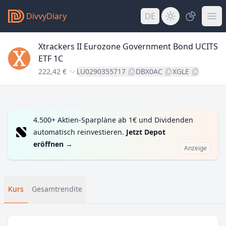
DivvyDiary
DE
Xtrackers II Eurozone Government Bond UCITS
ETF 1C
222,42 €
LU0290355717
DBX0AC
XGLE
4.500+ Aktien-Sparpläne ab 1€ und Dividenden
automatisch reinvestieren.
Jetzt Depot
eröffnen
→
Anzeige
Kurs
Gesamtrendite