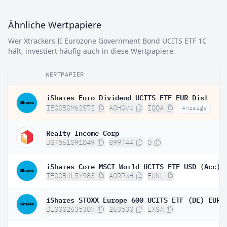
Ähnliche Wertpapiere
Wer Xtrackers II Eurozone Government Bond UCITS ETF 1C
hält, investiert häufig auch in diese Wertpapiere.
WERTPAPIER
iShares Euro Dividend UCITS ETF EUR Dist
IE00B0M62S72
A0HGV4
IQQA
Anzeige
Realty Income Corp
US7561091049
899744
O
iShares Core MSCI World UCITS ETF USD (Acc)
IE00B4L5Y983
A0RPWH
EUNL
DE0002635307
263530
EXSA