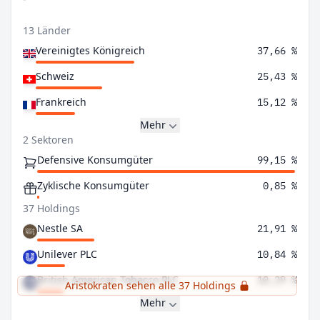
13 Länder
Vereinigtes Königreich
37,66 %
Schweiz
25,43 %
Frankreich
15,12 %
Mehr
2 Sektoren
Defensive Konsumgüter
99,15 %
Zyklische Konsumgüter
0,85 %
37 Holdings
Nestle SA
21,91 %
Unilever PLC
10,84 %
British American Tobacco PLC
10,29 %
Aristokraten sehen alle 37 Holdings
Mehr