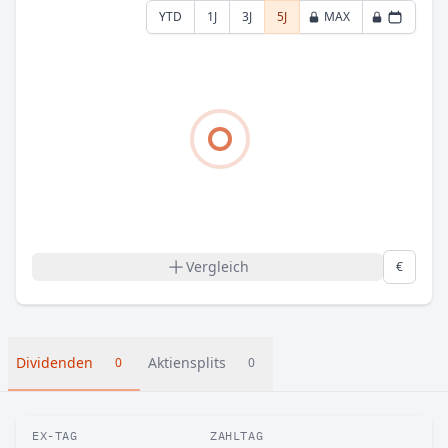
YTD
1J
3J
5J
MAX
Vergleich
€
Dividenden
Aktiensplits
0
0
EX-TAG
ZAHLTAG