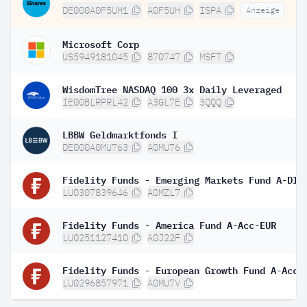
DE000A0F5UH1
A0F5UH
ISPA
Anzeige
Microsoft Corp
US5949181045
870747
MSFT
WisdomTree NASDAQ 100 3x Daily Leveraged
IE00BLRPRL42
A3GL7E
3QQQ
LBBW Geldmarktfonds I
DE000A0MU763
A0MU76
LU0307839646
A0MZL7
Fidelity Funds - America Fund A-Acc-EUR
LU0251127410
A0J22F
Fidelity Funds - European Growth Fund A-Acc-
LU0296857971
A0MU7V