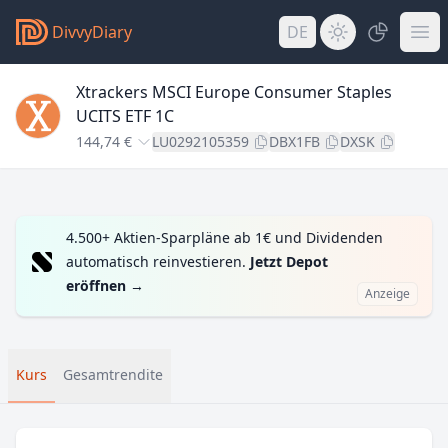
DivvyDiary
DE
Xtrackers MSCI Europe Consumer Staples
UCITS ETF 1C
144,74 €
LU0292105359
DBX1FB
DXSK
4.500+ Aktien-Sparpläne ab 1€ und Dividenden
automatisch reinvestieren.
Jetzt Depot
eröffnen
→
Anzeige
Kurs
Gesamtrendite