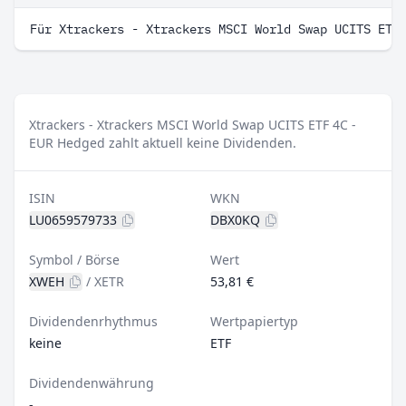
Für Xtrackers - Xtrackers MSCI World Swap UCITS ETF
Xtrackers - Xtrackers MSCI World Swap UCITS ETF 4C -
EUR Hedged zahlt aktuell keine Dividenden.
ISIN
WKN
LU0659579733
DBX0KQ
Symbol / Börse
Wert
XWEH
/
XETR
53,81 €
Dividendenrhythmus
Wertpapiertyp
keine
ETF
Dividendenwährung
-