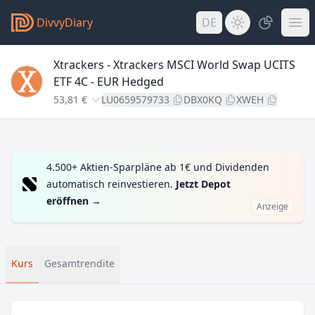
DivvyDiary
DE
Xtrackers - Xtrackers MSCI World Swap UCITS
ETF 4C - EUR Hedged
53,81 €
LU0659579733
DBX0KQ
XWEH
4.500+ Aktien-Sparpläne ab 1€ und Dividenden
automatisch reinvestieren.
Jetzt Depot
eröffnen
→
Anzeige
Kurs
Gesamtrendite