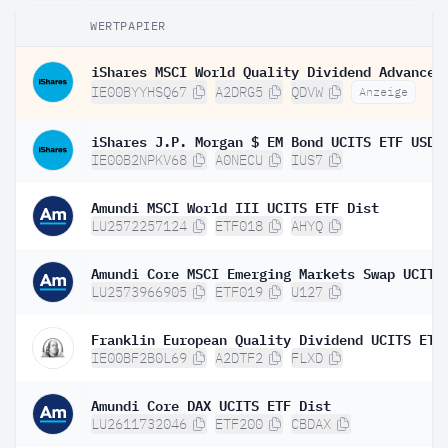
WERTPAPIER
IE00BYYHSQ67
A2DRG5
QDVW
Anzeige
IE00B2NPKV68
A0NECU
IUS7
Amundi MSCI World III UCITS ETF Dist
LU2572257124
ETF018
AHYQ
LU2573966905
ETF019
U127
Franklin European Quality Dividend UCITS ETF
IE00BF2B0L69
A2DTF2
FLXD
Amundi Core DAX UCITS ETF Dist
LU2611732046
ETF200
CBDAX