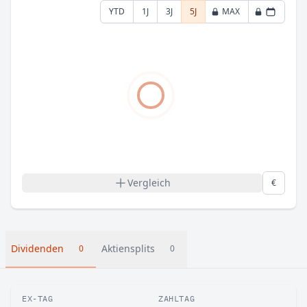
YTD
1J
3J
5J
MAX
Vergleich
€
Dividenden
Aktiensplits
0
0
EX-TAG
ZAHLTAG