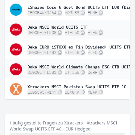
iShares Core € Govt Bond UCITS ETF EUR (Dist
IE00B4WXJJ64
A0RL83
EUNH
Deka MSCI World UCITS ETF
DE000ETFL508
ETFL50
ELFW
Deka EURO iSTOXX ex Fin Dividend+ UCITS ETF
DE000ETFL482
ETFL48
ELFC
Deka MSCI World Climate Change ESG CTB UCITS
DE000ETFL581
ETFL58
D6RP
Xtrackers MSCI Pakistan Swap UCITS ETF 1C
LU0659579147
DBX0KK
XBAK
Häufig gestellte Fragen zu Xtrackers - Xtrackers MSCI
World Swap UCITS ETF 4C - EUR Hedged