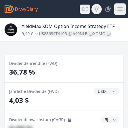
DivvyDiary
DE
YieldMax XOM Option Income Strategy ETF
9,49 €
US88634T4105
A40NLB
XOMO
Dividendenrendite (FWD)
36,78 %
Dividendenwähr
Jährliche Dividende (FWD)
4,03 $
CAGR Jahre
Dividendenwachstum (CAGR)