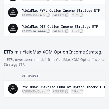
YieldMax PYPL Option Income Strategy ETF
US88636X7407
A40UFV
PYPY
YieldMax DIS Option Income Strategy ETF
US88634T4444
A40NLE
DISO
ETFs mit YieldMax XOM Option Income Strategy ETF
1 ETFs investieren mind. 1 % in YieldMax XOM Option Income
Strategy ETF.
WERTPAPIER
YieldMax Universe Fund of Option Income ETFs
US88636J6597
A40H0K
YMAX