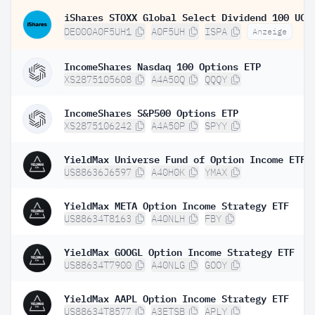
DE000A0F5UH1
A0F5UH
ISPA
Anzeige
IncomeShares Nasdaq 100 Options ETP
XS2875105608
A4A50Q
QQQY
IncomeShares S&P500 Options ETP
XS2875106242
A4A50P
SPYY
YieldMax Universe Fund of Option Income ETFs
US88636J6597
A40H0K
YMAX
YieldMax META Option Income Strategy ETF
US88634T8163
A40NLH
FBY
YieldMax GOOGL Option Income Strategy ETF
US88634T7900
A40NLG
GOOY
YieldMax AAPL Option Income Strategy ETF
US88634T8577
A3ETSB
APLY