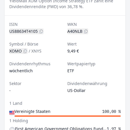
YieldMax XOM Option Income Strategy ETF zahlt eine
Dividendenrendite (FWD) von 36,78 %.
ISIN
WKN
US88634T4105
A40NLB
Symbol / Börse
Wert
XOMO
/
XNYS
9,49 €
Dividendenrhythmus
Wertpapiertyp
wöchentlich
ETF
Sektor
Dividendenwährung
-
US-Dollar
1 Land
Vereinigte Staaten
100,00 %
1 Holding
First American Government Obligations Fund Class X
1,97 %