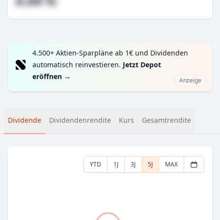
#,## %
4.500+ Aktien-Sparpläne ab 1€ und Dividenden
automatisch reinvestieren.
Jetzt Depot
eröffnen
→
Anzeige
Dividende
Dividendenrendite
Kurs
Gesamtrendite
YTD
1J
3J
5J
MAX