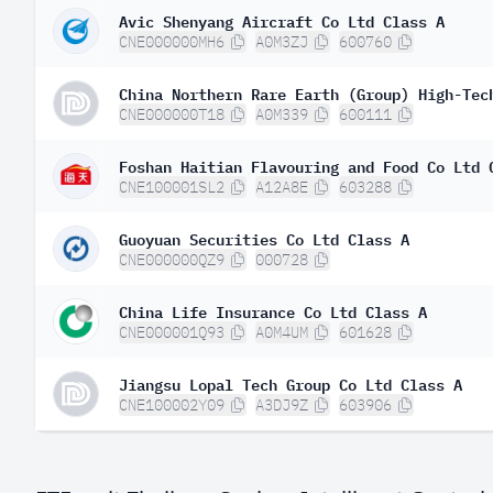
Avic Shenyang Aircraft Co Ltd Class A
CNE000000MH6
A0M3ZJ
600760
China Northern Rare Earth (Group) High-Tec
CNE000000T18
A0M339
600111
Foshan Haitian Flavouring and Food Co Ltd 
CNE100001SL2
A12A8E
603288
Guoyuan Securities Co Ltd Class A
CNE000000QZ9
000728
China Life Insurance Co Ltd Class A
CNE000001Q93
A0M4UM
601628
Jiangsu Lopal Tech Group Co Ltd Class A
CNE100002Y09
A3DJ9Z
603906