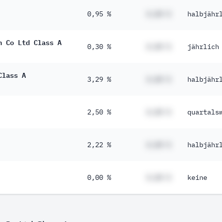
0,95 %
#,## %
halbjähr
h Co Ltd Class A
0,30 %
#,## %
jährlich
Class A
3,29 %
#,## %
halbjähr
2,50 %
#,## %
quartals
2,22 %
#,## %
halbjähr
0,00 %
#,## %
keine