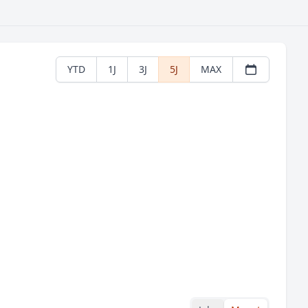
YTD
1J
3J
5J
MAX