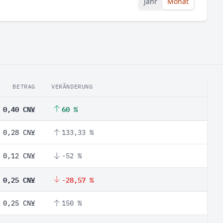
Jahr
Monat
BETRAG
VERÄNDERUNG
0,40 CN¥
60 %
0,28 CN¥
133,33 %
0,12 CN¥
-52 %
0,25 CN¥
-28,57 %
0,25 CN¥
150 %