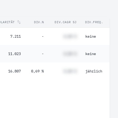
ULARITÄT
DIV.%
DIV.CAGR 5J
DIV.FREQ.
7.211
-
#,## %
keine
11.023
-
#,## %
keine
16.807
0,69 %
#,## %
jährlich