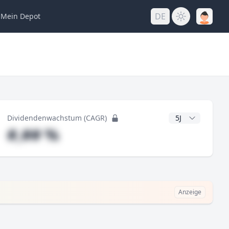
DE
Mein
Depot
ng
CAGR Jahre
Dividendenwachstum (CAGR)
#,## %
Anzeige