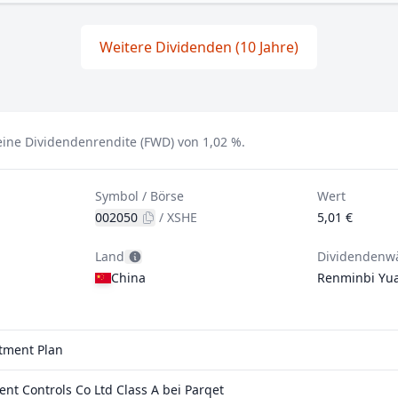
Weitere Dividenden (10 Jahre)
 eine Dividendenrendite (FWD) von 1,02 %.
Symbol / Börse
Wert
002050
/
XSHE
5,01 €
Land
Dividendenw
China
Renminbi Yu
stment Plan
t Controls Co Ltd Class A bei Parqet