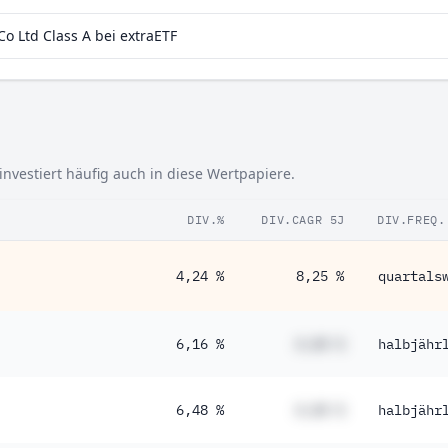
o Ltd Class A bei extraETF
investiert häufig auch in diese Wertpapiere.
DIV.%
DIV.CAGR 5J
DIV.FREQ.
4,24 %
8,25 %
quartals
6,16 %
#,## %
halbjähr
6,48 %
#,## %
halbjähr