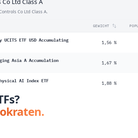
s Co Ltd Class A
Controls Co Ltd Class A.
GEWICHT
POP
y UCITS ETF USD Accumulating
1,56 %
ging Asia A Accumulation
1,67 %
hysical AI Index ETF
1,88 %
TFs?
tokraten.