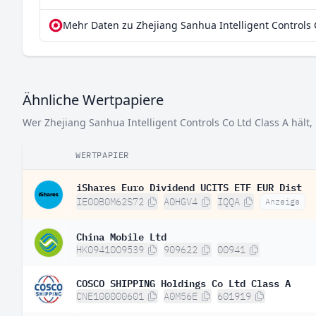
Mehr Daten zu Zhejiang Sanhua Intelligent Controls C
Ähnliche Wertpapiere
Wer Zhejiang Sanhua Intelligent Controls Co Ltd Class A hält, 
WERTPAPIER
iShares Euro Dividend UCITS ETF EUR Dist
IE00B0M62S72
A0HGV4
IQQA
Anzeige
China Mobile Ltd
HK0941009539
909622
00941
COSCO SHIPPING Holdings Co Ltd Class A
CNE100000601
A0M56E
601919