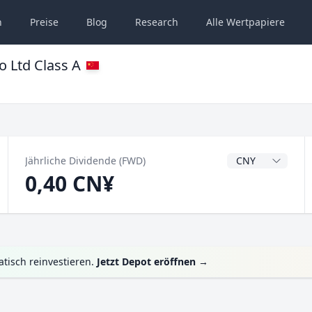
n
Preise
Blog
Research
Alle
Wertpapiere
o Ltd Class A
Dividendenwähru
Jährliche Dividende (FWD)
0,40 CN¥
tisch reinvestieren.
Jetzt Depot eröffnen
→