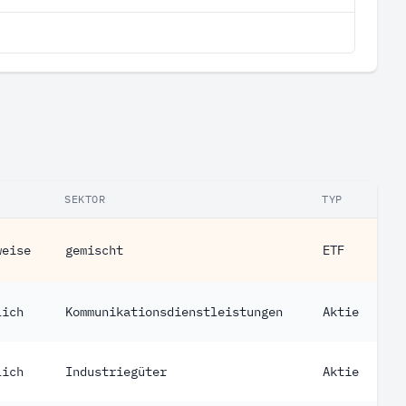
SEKTOR
TYP
weise
gemischt
ETF
lich
Kommunikationsdienstleistungen
Aktie
lich
Industriegüter
Aktie