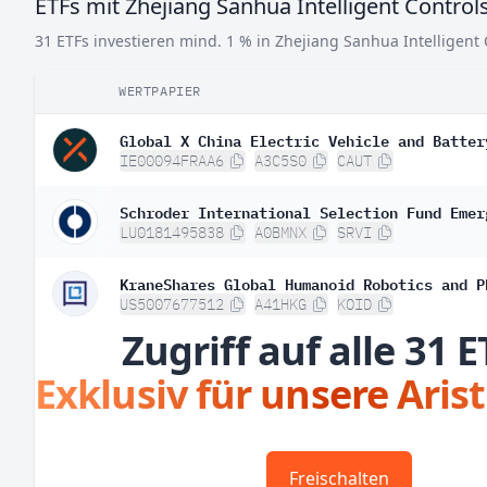
ETFs mit Zhejiang Sanhua Intelligent Control
31 ETFs investieren mind. 1 % in Zhejiang Sanhua Intelligent 
WERTPAPIER
Global X China Electric Vehicle and Batter
IE00094FRAA6
A3C5S0
CAUT
Schroder International Selection Fund Emer
LU0181495838
A0BMNX
SRVI
KraneShares Global Humanoid Robotics and P
US5007677512
A41HKG
KOID
Zugriff auf alle 31 E
Exklusiv für unsere Aris
Freischalten