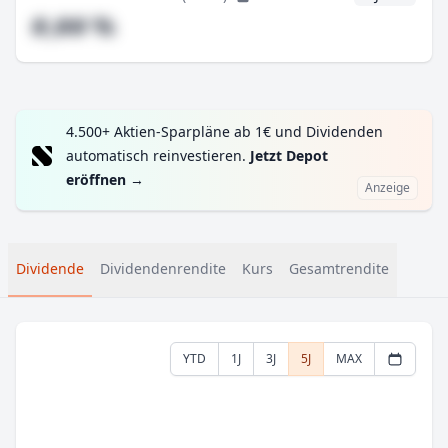
#,## %
4.500+ Aktien-Sparpläne ab 1€ und Dividenden
automatisch reinvestieren.
Jetzt Depot
eröffnen
→
Anzeige
Dividende
Dividendenrendite
Kurs
Gesamtrendite
YTD
1J
3J
5J
MAX