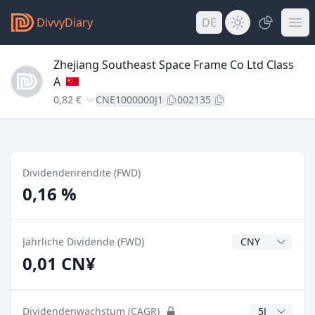
DivvyDiary
DE
Zhejiang Southeast Space Frame Co Ltd Class
A
0,82 €
CNE1000000J1
002135
Dividendenrendite (FWD)
0,16 %
Dividendenwähr
Jährliche Dividende (FWD)
0,01 CN¥
CAGR Jahre
Dividendenwachstum (CAGR)