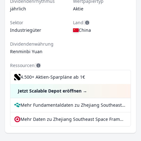
Dividendenrhythmus
Wertpapiertyp
jährlich
Aktie
Sektor
Land
Industriegüter
China
Dividendenwährung
Renminbi Yuan
Ressourcen
4.500+ Aktien-Sparpläne ab 1€
Jetzt Scalable Depot eröffnen
→
Mehr Fundamentaldaten zu Zhejiang Southeast Space Frame Co Ltd Class A bei Parqet
Mehr Daten zu Zhejiang Southeast Space Frame Co Ltd Class A bei extraETF