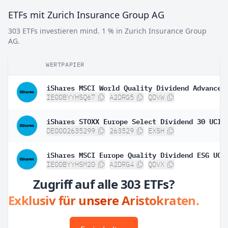
ETFs mit Zurich Insurance Group AG
303 ETFs investieren mind. 1 % in Zurich Insurance Group
AG.
WERTPAPIER
IE00BYYHSQ67
A2DRG5
QDVW
DE0002635299
263529
EXSH
IE00BYYHSM20
A2DRG4
QDVX
Zugriff auf alle 303 ETFs?
Exklusiv für unsere Aristokraten.