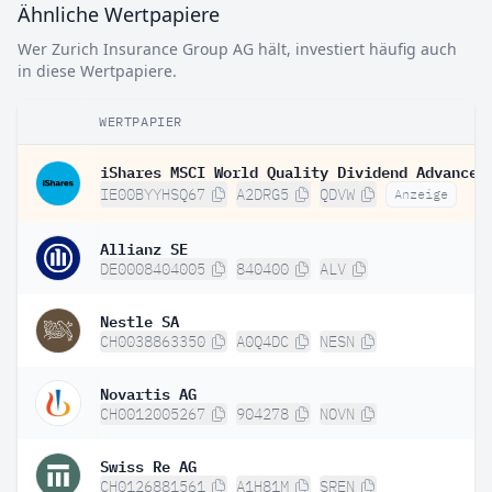
Ähnliche Wertpapiere
Wer Zurich Insurance Group AG hält, investiert häufig auch
in diese Wertpapiere.
WERTPAPIER
IE00BYYHSQ67
A2DRG5
QDVW
Anzeige
Allianz SE
DE0008404005
840400
ALV
Nestle SA
CH0038863350
A0Q4DC
NESN
Novartis AG
CH0012005267
904278
NOVN
Swiss Re AG
CH0126881561
A1H81M
SREN