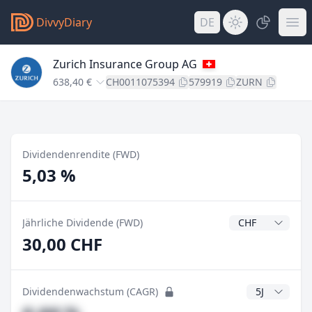
DivvyDiary
DE
Zurich Insurance Group AG
638,40 €
CH0011075394
579919
ZURN
Dividendenrendite (FWD)
5,03 %
Dividendenwähr
Jährliche Dividende (FWD)
30,00 CHF
CAGR Jahre
Dividendenwachstum (CAGR)