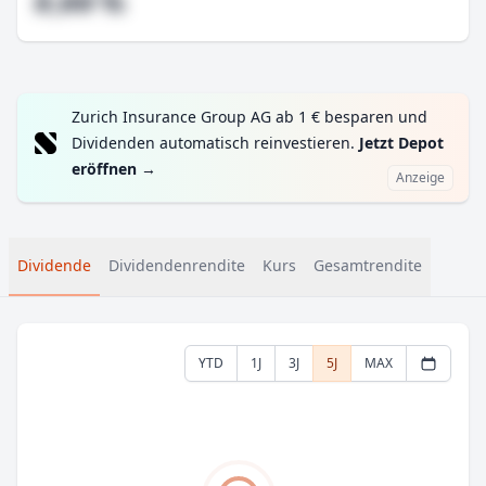
#,## %
Zurich Insurance Group AG ab 1 € besparen und
Dividenden automatisch reinvestieren.
Jetzt Depot
eröffnen
→
Anzeige
Dividende
Dividendenrendite
Kurs
Gesamtrendite
YTD
1J
3J
5J
MAX