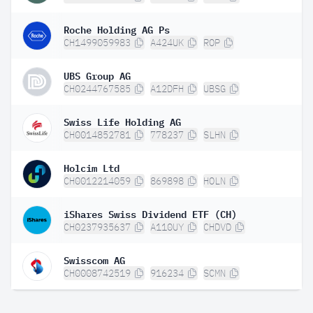
Roche Holding AG Ps
CH1499059983
A424UK
ROP
UBS Group AG
CH0244767585
A12DFH
UBSG
Swiss Life Holding AG
CH0014852781
778237
SLHN
Holcim Ltd
CH0012214059
869898
HOLN
iShares Swiss Dividend ETF (CH)
CH0237935637
A110UY
CHDVD
Swisscom AG
CH0008742519
916234
SCMN