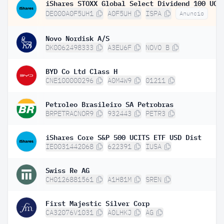
DE000A0F5UH1
A0F5UH
ISPA
Anuncio
Novo Nordisk A/S
DK0062498333
A3EU6F
NOVO B
BYD Co Ltd Class H
CNE100000296
A0M4W9
01211
Petroleo Brasileiro SA Petrobras
BRPETRACNOR9
932443
PETR3
iShares Core S&P 500 UCITS ETF USD Dist
IE0031442068
622391
IUSA
Swiss Re AG
CH0126881561
A1H81M
SREN
First Majestic Silver Corp
CA32076V1031
A0LHKJ
AG