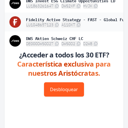
DWS Invest ESG Climate Opportunities LD
LU1863261647
DWS2XF
HVJK
LU1048657123
A110XT
DWS Aktien Schweiz CHF LC
DE000DWS0D27
DWS0D2
D2W8
¿Acceder a todos los 30 ETF?
Característica exclusiva para
nuestros Aristócratas.
Desbloquear