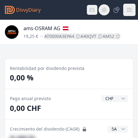
DivvyDiary
ES
ams-OSRAM AG
19,25 €
AT0000A3EPA4
A40QVT
AMS2
Rentabilidad por dividendo prevista
0,00 %
Divisa del divide
Pago anual previsto
0,00 CHF
Años CAGR
Crecimiento del dividendo (CAGR)