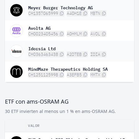
Meyer Burger Technology AG
CH1357065999
A40H1E
MBTN
Avolta AG
CH0023405456
A0HMLM
AVOL
Idorsia Ltd
CH0363463438
A2DTEB
IDIA
MindMaze Therapeutics Holding SA
CH1251125998
A3EFB5
MMTX
ETF con ams-OSRAM AG
30 ETF invierten al menos un 1 % en ams-OSRAM AG.
VALOR