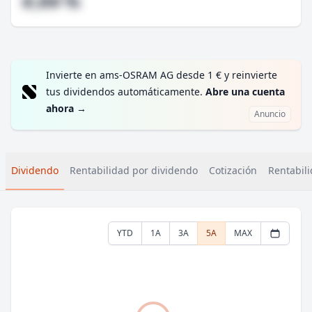
#,## %
Invierte en ams-OSRAM AG desde 1 € y reinvierte
tus dividendos automáticamente.
Abre una cuenta
ahora
→
Anuncio
Dividendo
Rentabilidad por dividendo
Cotización
Rentabili
YTD
1A
3A
5A
MAX