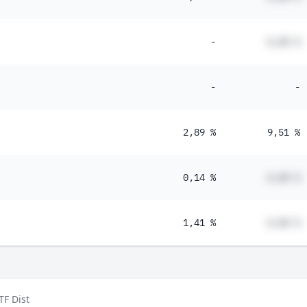
-
#,## %
-
-
2,89 %
9,51 %
0,14 %
#,## %
1,41 %
#,## %
F Dist