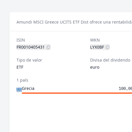
Amundi MSCI Greece UCITS ETF Dist ofrece una rentabilida
ISIN
WKN
FR0010405431
LYX0BF
Tipo de valor
Divisa del dividendo
ETF
euro
1 país
Grecia
100,0