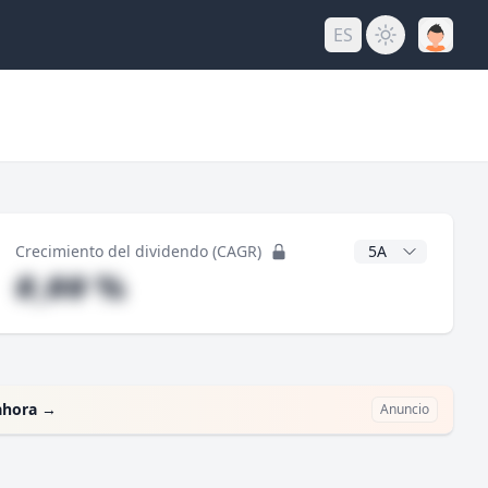
ES
do
Años CAGR
Crecimiento del dividendo (CAGR)
#,## %
ahora
→
Anuncio