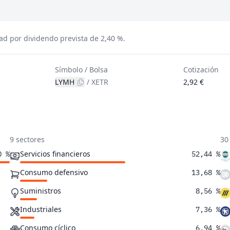
d por dividendo prevista de 2,40 %.
Símbolo / Bolsa
Cotización
LYMH
/
XETR
2,92 €
9 sectores
30
Servicios financieros
0 %
52,44 %
Consumo defensivo
13,68 %
Suministros
8,56 %
Industriales
7,36 %
Consumo cíclico
6,94 %