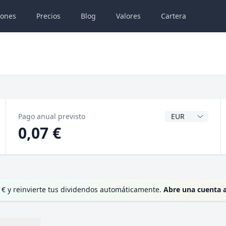
iones
Precios
Blog
Valores
Cartera
Divisa del dividen
Pago anual previsto
0,07 €
 € y reinvierte tus dividendos automáticamente.
Abre una cuenta 