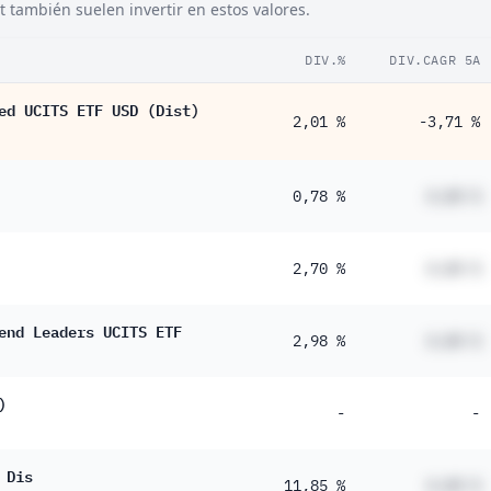
también suelen invertir en estos valores.
DIV.%
DIV.CAGR 5A
ed UCITS ETF USD (Dist)
2,01 %
-3,71 %
0,78 %
#,## %
2,70 %
#,## %
end Leaders UCITS ETF
2,98 %
#,## %
)
-
-
 Dis
11,85 %
#,## %