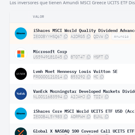
Los inversores que tienen Amundi MSCI Greece UCITS ETF Dist 
VALOR
iShares MSCI World Quality Dividend Advanc
IE00BYYHSQ67
A2DRG5
QDVW
Anuncio
Microsoft Corp
US5949181045
870747
MSFT
Lvmh Moet Hennessy Louis Vuitton SE
FR0000121014
853292
MC
VanEck Morningstar Developed Markets Divid
NL0011683594
A2JAHJ
TDIV
iShares Core MSCI World UCITS ETF USD (Acc
IE00B4L5Y983
A0RPWH
EUNL
Global X NASDAQ 100 Covered Call UCITS ETF