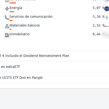
Energía
5,07 %
Servicios de comunicación
3,34 %
Materiales básicos
2,16 %
Inmobiliario
0,46 %
 1 €
incluido el Dividend Reinvestment Plan
 en extraETF
UCITS ETF Dist en Parqet