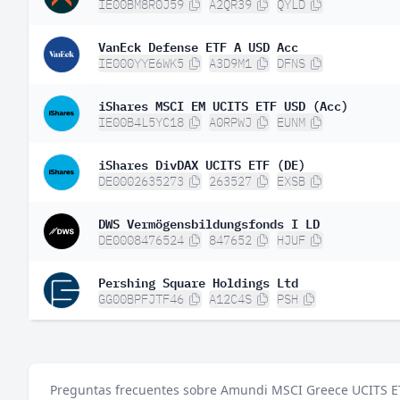
IE00BM8R0J59
A2QR39
QYLD
VanEck Defense ETF A USD Acc
IE000YYE6WK5
A3D9M1
DFNS
iShares MSCI EM UCITS ETF USD (Acc)
IE00B4L5YC18
A0RPWJ
EUNM
iShares DivDAX UCITS ETF (DE)
DE0002635273
263527
EXSB
DWS Vermögensbildungsfonds I LD
DE0008476524
847652
HJUF
Pershing Square Holdings Ltd
GG00BPFJTF46
A12C4S
PSH
Preguntas frecuentes sobre Amundi MSCI Greece UCITS ET