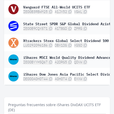
Vanguard FTSE All-World UCITS ETF
IE00B3RBWM25
A1JX52
VGWL
IE00B9CQXS71
A1T8GD
ZPRG
LU0292096186
DBX1DG
XGSD
IE00BYYHSQ67
A2DRG5
QDVW
DE000A0H0744
A0H074
EXXW
Preguntas frecuentes sobre iShares DivDAX UCITS ETF
(DE)