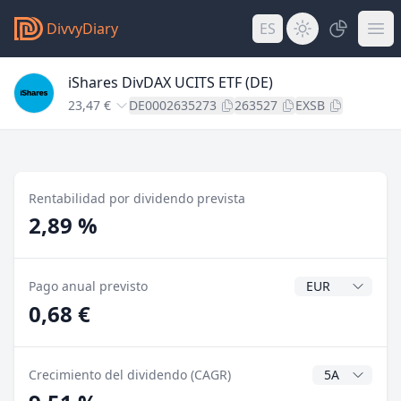
DivvyDiary
ES
iShares DivDAX UCITS ETF (DE)
23,47 €
DE0002635273
263527
EXSB
Rentabilidad por dividendo prevista
2,89 %
Divisa del divide
Pago anual previsto
0,68 €
Años CAGR
Crecimiento del dividendo (CAGR)