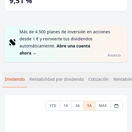
9,51 %
Más de 4.500 planes de inversión en acciones
desde 1 € y reinvierte tus dividendos
automáticamente.
Abre una cuenta
ahora
→
Anuncio
Dividendo
Rentabilidad por dividendo
Cotización
Rentabili
YTD
1A
3A
5A
MAX