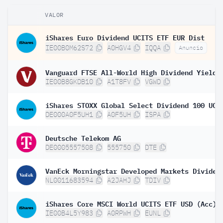
VALOR
iShares Euro Dividend UCITS ETF EUR Dist
IE00B0M62S72
A0HGV4
IQQA
Anuncio
IE00B8GKDB10
A1T8FV
VGWD
DE000A0F5UH1
A0F5UH
ISPA
Deutsche Telekom AG
DE0005557508
555750
DTE
NL0011683594
A2JAHJ
TDIV
iShares Core MSCI World UCITS ETF USD (Acc)
IE00B4L5Y983
A0RPWH
EUNL