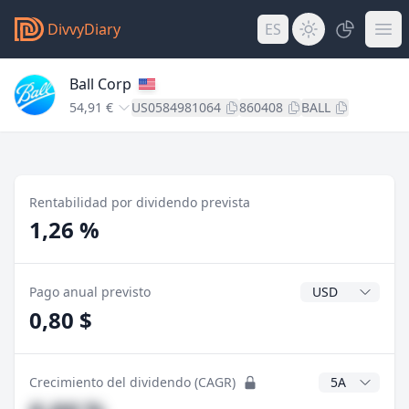
DivvyDiary
ES
Ball Corp
54,91 €
US0584981064
860408
BALL
Rentabilidad por dividendo prevista
1,26 %
Divisa del divide
Pago anual previsto
0,80 $
Años CAGR
Crecimiento del dividendo (CAGR)