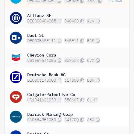
DE000A0F5UH1
A0F5UH
ISPA
Anuncio
Allianz SE
DE0008404005
840400
ALV
Basf SE
DE000BASF111
BASF11
BAS
Chevron Corp
US1667641005
852552
CVX
Deutsche Bank AG
DE0005140008
514000
DBK
Colgate-Palmolive Co
US1941621039
850667
CL
Barrick Mining Corp
CA06849F1080
A417GQ
ABX
Boeing Co