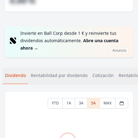
#,## %
Invierte en Ball Corp desde 1 € y reinvierte tus
dividendos automáticamente.
Abre una cuenta
ahora
→
Anuncio
Dividendo
Rentabilidad por dividendo
Cotización
Rentabili
YTD
1A
3A
5A
MAX