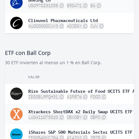
US0970231058
850471
BA
Clinuvel Pharmaceuticals Ltd
AU000000CUV3
A0JEGY
CUV
ETF con Ball Corp
30 ETF invierten al menos un 1 % en Ball Corp.
VALOR
Rize Sustainable Future of Food UCITS ETF A
IE00BLRPQH31
A2P876
FOOD
Xtrackers ShortDAX x2 Daily Swap UCITS ETF 1
LU0411075020
DBX0BY
DBPD
iShares S&P 500 Materials Sector UCITS ETF
IE00B4MKCJ84
A142N2
2B7B