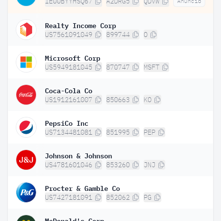
IE00BYYHSQ67
A2DRG5
QDVW
Anuncio
Realty Income Corp
US7561091049
899744
O
Microsoft Corp
US5949181045
870747
MSFT
Coca-Cola Co
US1912161007
850663
KO
PepsiCo Inc
US7134481081
851995
PEP
Johnson & Johnson
US4781601046
853260
JNJ
Procter & Gamble Co
US7427181091
852062
PG
McDonald's Corp