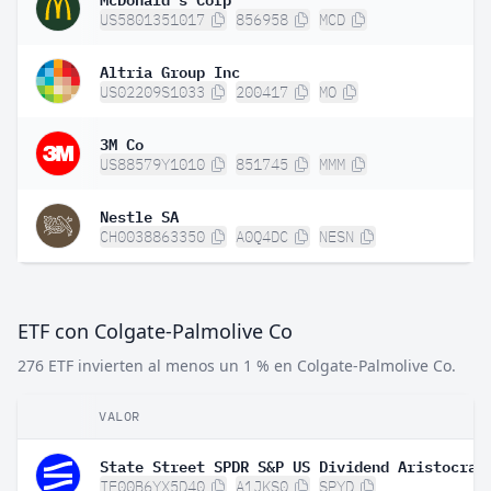
US5801351017
856958
MCD
Altria Group Inc
US02209S1033
200417
MO
3M Co
US88579Y1010
851745
MMM
Nestle SA
CH0038863350
A0Q4DC
NESN
ETF con Colgate-Palmolive Co
276 ETF invierten al menos un 1 % en Colgate-Palmolive Co.
VALOR
IE00B6YX5D40
A1JKS0
SPYD