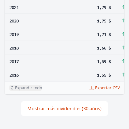
2021
1,79 $
2
2020
1,75 $
2
2019
1,71 $
3
2018
1,66 $
4
2017
1,59 $
2
2016
1,55 $
3
Expandir todo
Exportar CSV
Mostrar más dividendos (30 años)