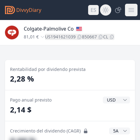
DivvyDiary
ES
Colgate-Palmolive Co
81,01 €
US1941621039
850667
CL
Rentabilidad por dividendo prevista
2,28 %
Divisa del divide
Pago anual previsto
2,14 $
Años CAGR
Crecimiento del dividendo (CAGR)