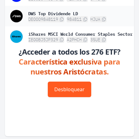
DWS Top Dividende LD
DE0009848119
984811
HJUA
IE00BJ5JP329
A2PHCH
3SUE
¿Acceder a todos los 276 ETF?
Característica exclusiva para
nuestros Aristócratas.
Desbloquear