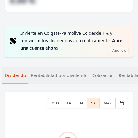
#,## %
Invierte en Colgate-Palmolive Co desde 1 € y
reinvierte tus dividendos automáticamente.
Abre
una cuenta ahora
→
Anuncio
Dividendo
Rentabilidad por dividendo
Cotización
Rentabili
YTD
1A
3A
5A
MAX