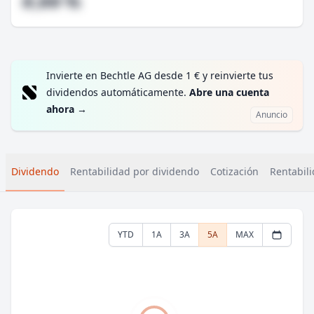
#,## %
Invierte en Bechtle AG desde 1 € y reinvierte tus
dividendos automáticamente.
Abre una cuenta
ahora
→
Anuncio
Dividendo
Rentabilidad por dividendo
Cotización
Rentabili
YTD
1A
3A
5A
MAX