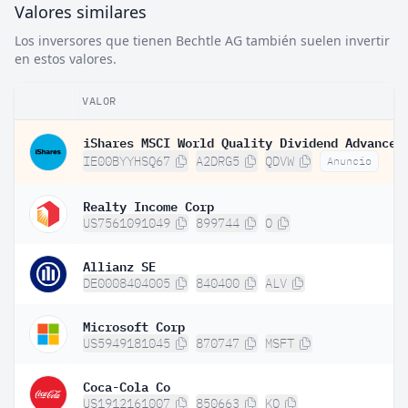
Valores similares
Los inversores que tienen Bechtle AG también suelen invertir
en estos valores.
VALOR
IE00BYYHSQ67
A2DRG5
QDVW
Anuncio
Realty Income Corp
US7561091049
899744
O
Allianz SE
DE0008404005
840400
ALV
Microsoft Corp
US5949181045
870747
MSFT
Coca-Cola Co
US1912161007
850663
KO