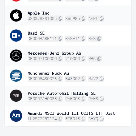
Apple Inc
US0378331005
865985
AAPL
Basf SE
DE000BASF111
BASF11
BAS
Mercedes-Benz Group AG
DE0007100000
710000
MBG
Münchener Rück AG
DE0008430026
843002
MUV2
Porsche Automobil Holding SE
DE000PAH0038
PAH003
PAH3
Amundi MSCI World III UCITS ETF Dist
LU2572257124
ETF018
AHYQ