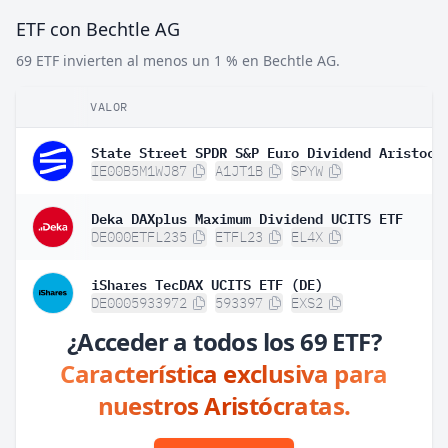
ETF con Bechtle AG
69 ETF invierten al menos un 1 % en Bechtle AG.
VALOR
IE00B5M1WJ87
A1JT1B
SPYW
Deka DAXplus Maximum Dividend UCITS ETF
DE000ETFL235
ETFL23
EL4X
iShares TecDAX UCITS ETF (DE)
DE0005933972
593397
EXS2
¿Acceder a todos los 69 ETF?
Característica exclusiva para
nuestros Aristócratas.