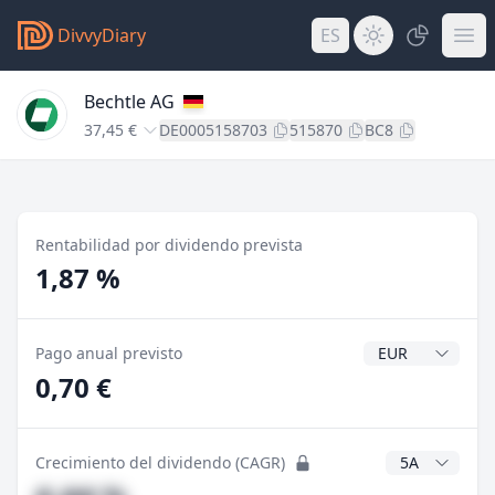
DivvyDiary
ES
Bechtle AG
37,45 €
DE0005158703
515870
BC8
Rentabilidad por dividendo prevista
1,87 %
Divisa del divide
Pago anual previsto
0,70 €
Años CAGR
Crecimiento del dividendo (CAGR)