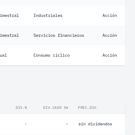
imestral
Industriales
Acción
imestral
Servicios financieros
Acción
ual
Consumo cíclico
Acción
DIV.%
DIV.CAGR 5A
FREC.DIV.
-
-
sin dividendos