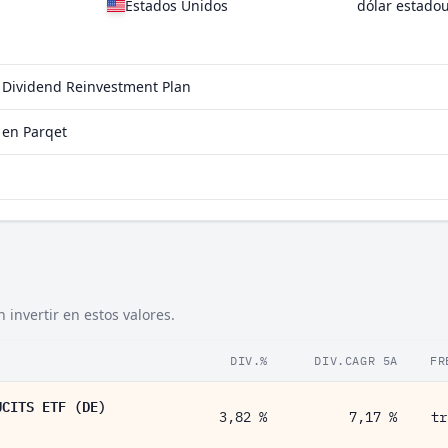
Estados Unidos
dólar estado
l Dividend Reinvestment Plan
 en Parqet
invertir en estos valores.
DIV.%
DIV.CAGR 5A
FR
UCITS ETF (DE)
3,82 %
7,17 %
tr