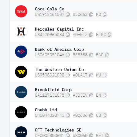
Coca-Cola Co
US1912161007
850663
KO
Hercules Capital Inc
US4270965084
A0ERTZ
HTGC
Bank of America Corp
US0605051046
858388
BAC
The Western Union Co
US9598021098
A0LA17
WU
Brookfield Corp
CA11271J1075
A3D3EV
BN
Chubb Ltd
CH0044328745
A0Q636
CB
GFT Technologies SE
DE0005800601
580060
GFT