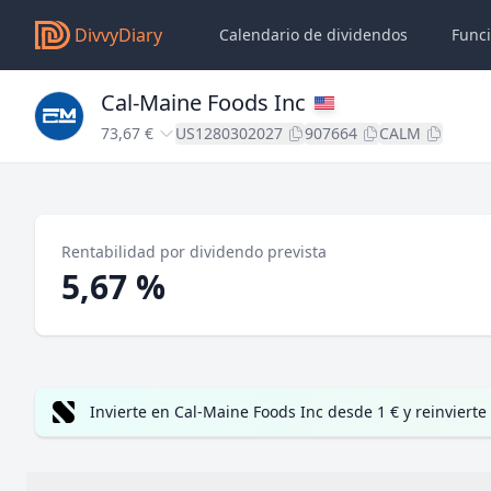
DivvyDiary
Calendario de dividendos
Func
Cal-Maine Foods Inc
73,67 €
US1280302027
907664
CALM
Rentabilidad por dividendo prevista
5,67 %
Invierte en Cal-Maine Foods Inc desde 1 € y reinvier