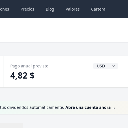
iones
Precios
Blog
Valores
Cartera
Divisa del dividen
Pago anual previsto
4,82 $
te tus dividendos automáticamente.
Abre una cuenta ahora
→