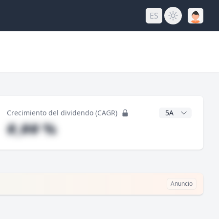
ES
do
Años CAGR
Crecimiento del dividendo (CAGR)
#,## %
Anuncio