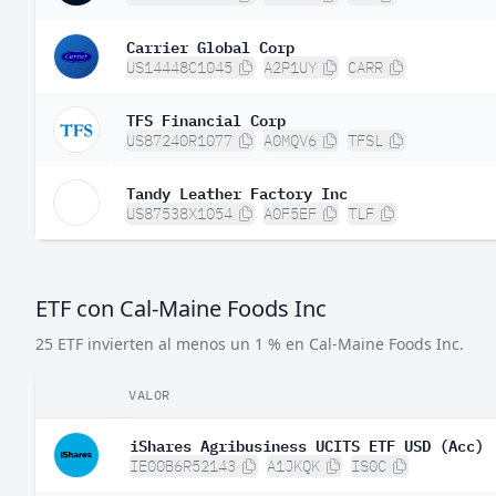
Carrier Global Corp
US14448C1045
A2P1UY
CARR
TFS Financial Corp
US87240R1077
A0MQV6
TFSL
Tandy Leather Factory Inc
US87538X1054
A0F5EF
TLF
ETF con Cal-Maine Foods Inc
25 ETF invierten al menos un 1 % en Cal-Maine Foods Inc.
VALOR
iShares Agribusiness UCITS ETF USD (Acc)
IE00B6R52143
A1JKQK
IS0C