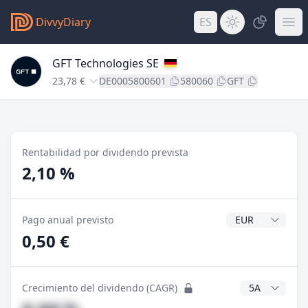
DivvyDiary
ES
GFT Technologies SE
23,78 €
DE0005800601
580060
GFT
Rentabilidad por dividendo prevista
2,10 %
Divisa del divide
Pago anual previsto
0,50 €
Años CAGR
Crecimiento del dividendo (CAGR)