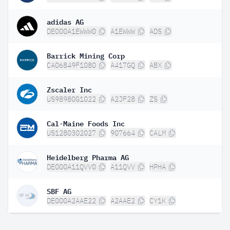
adidas AG
DE000A1EWWW0
A1EWWW
ADS
Barrick Mining Corp
CA06849F1080
A417GQ
ABX
Zscaler Inc
US98980G1022
A2JF28
ZS
Cal-Maine Foods Inc
US1280302027
907664
CALM
Heidelberg Pharma AG
DE000A11QVV0
A11QVV
HPHA
SBF AG
DE000A2AAE22
A2AAE2
CY1K