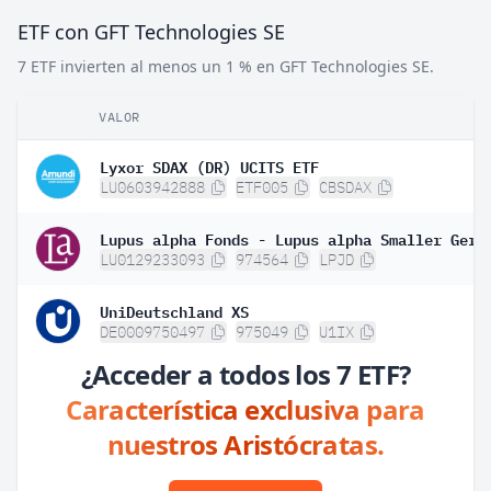
ETF con GFT Technologies SE
7 ETF invierten al menos un 1 % en GFT Technologies SE.
VALOR
Lyxor SDAX (DR) UCITS ETF
LU0603942888
ETF005
CBSDAX
LU0129233093
974564
LPJD
UniDeutschland XS
DE0009750497
975049
U1IX
¿Acceder a todos los 7 ETF?
Característica exclusiva para
nuestros Aristócratas.