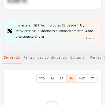
#,## %
Invierte en GFT Technologies SE desde 1 € y
reinvierte tus dividendos automáticamente.
Abre
una cuenta ahora
→
Anuncio
Dividendo
Rentabilidad por dividendo
Cotización
Rentabili
YTD
1A
3A
5A
MAX