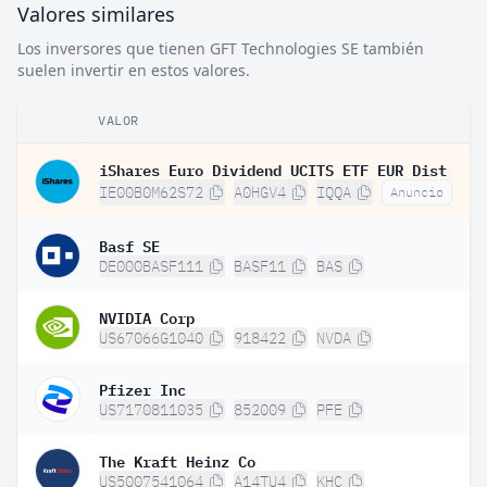
Valores similares
Los inversores que tienen GFT Technologies SE también
suelen invertir en estos valores.
VALOR
iShares Euro Dividend UCITS ETF EUR Dist
IE00B0M62S72
A0HGV4
IQQA
Anuncio
Basf SE
DE000BASF111
BASF11
BAS
NVIDIA Corp
US67066G1040
918422
NVDA
Pfizer Inc
US7170811035
852009
PFE
The Kraft Heinz Co
US5007541064
A14TU4
KHC