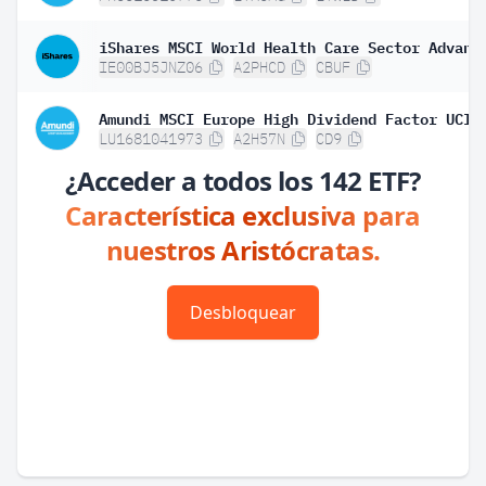
IE00BJ5JNZ06
A2PHCD
CBUF
LU1681041973
A2H57N
CD9
¿Acceder a todos los 142 ETF?
Característica exclusiva para
nuestros Aristócratas.
Desbloquear