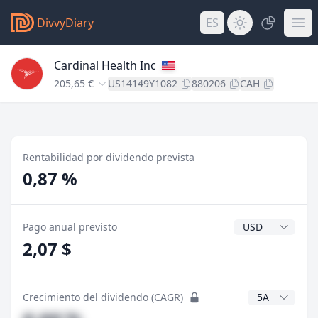
DivvyDiary
ES
Cardinal Health Inc
205,65 €
US14149Y1082
880206
CAH
Rentabilidad por dividendo prevista
0,87 %
Divisa del divide
Pago anual previsto
2,07 $
Años CAGR
Crecimiento del dividendo (CAGR)