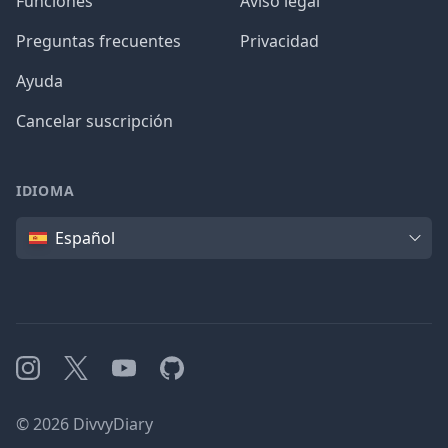
Funciones
Aviso legal
Preguntas frecuentes
Privacidad
Ayuda
Cancelar suscripción
IDIOMA
Idioma
Español
Instagram
X
YouTube
GitHub
©
2026
DivvyDiary