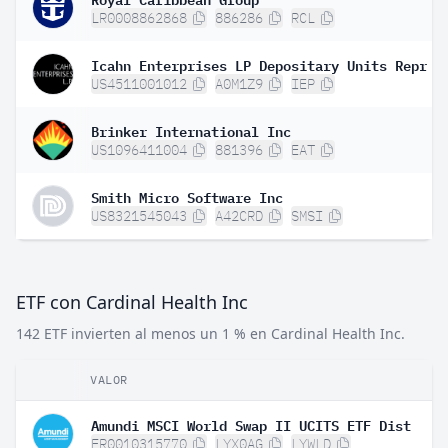
LR0008862868
886286
RCL
US4511001012
A0M1Z9
IEP
Brinker International Inc
US1096411004
881396
EAT
Smith Micro Software Inc
US8321545043
A42CRD
SMSI
ETF con Cardinal Health Inc
142 ETF invierten al menos un 1 % en Cardinal Health Inc.
VALOR
Amundi MSCI World Swap II UCITS ETF Dist
FR0010315770
LYX0AG
LYWLD