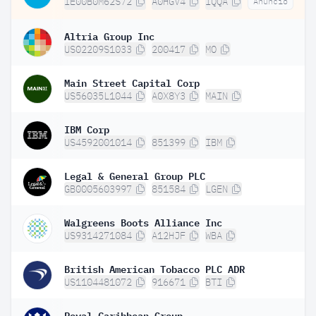
IE00B0M62S72
A0HGV4
IQQA
Anuncio
Altria Group Inc
US02209S1033
200417
MO
Main Street Capital Corp
US56035L1044
A0X8Y3
MAIN
IBM Corp
US4592001014
851399
IBM
Legal & General Group PLC
GB0005603997
851584
LGEN
Walgreens Boots Alliance Inc
US9314271084
A12HJF
WBA
British American Tobacco PLC ADR
US1104481072
916671
BTI
Royal Caribbean Group