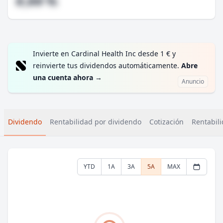
#,## %
Invierte en Cardinal Health Inc desde 1 € y
reinvierte tus dividendos automáticamente.
Abre
una cuenta ahora
→
Anuncio
Dividendo
Rentabilidad por dividendo
Cotización
Rentabili
YTD
1A
3A
5A
MAX