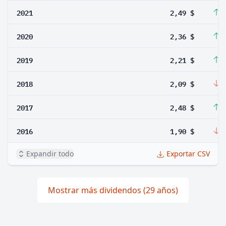
2021
2,49 $
5
2020
2,36 $
6
2019
2,21 $
5
2018
2,09 $
-
2017
2,48 $
3
2016
1,90 $
-
Expandir todo
Exportar CSV
Mostrar más dividendos (29 años)