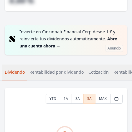
#,## %
Invierte en Cincinnati Financial Corp desde 1 € y
reinvierte tus dividendos automáticamente.
Abre
una cuenta ahora
→
Anuncio
Dividendo
Rentabilidad por dividendo
Cotización
Rentabili
YTD
1A
3A
5A
MAX