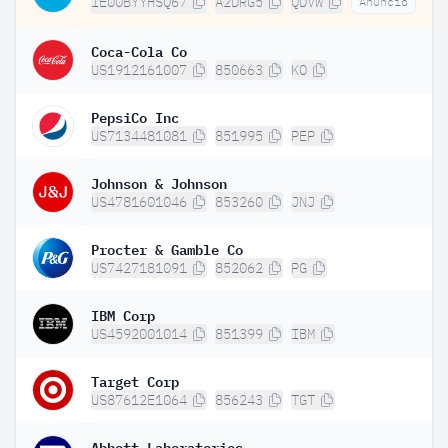
IE00BYYHSQ67
A2DRG5
QDVW
Anuncio
Coca-Cola Co
US1912161007
850663
KO
PepsiCo Inc
US7134481081
851995
PEP
Johnson & Johnson
US4781601046
853260
JNJ
Procter & Gamble Co
US7427181091
852062
PG
IBM Corp
US4592001014
851399
IBM
Target Corp
US87612E1064
856243
TGT
Abbott Laboratories