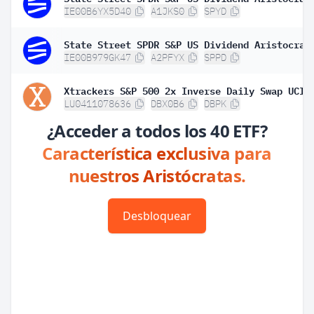
IE00B6YX5D40
A1JKS0
SPYD
IE00B979GK47
A2PFYX
SPPD
LU0411078636
DBX0B6
DBPK
¿Acceder a todos los 40 ETF?
Característica exclusiva para
nuestros Aristócratas.
Desbloquear