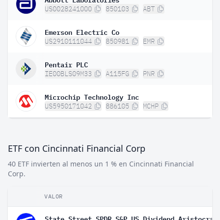
US0028241000
850103
ABT
Emerson Electric Co
US2910111044
850981
EMR
Pentair PLC
IE00BLS09M33
A115FG
PNR
Microchip Technology Inc
US5950171042
886105
MCHP
ETF con Cincinnati Financial Corp
40 ETF invierten al menos un 1 % en Cincinnati Financial
Corp.
VALOR