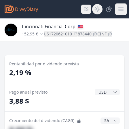
DivvyDiary
ES
Cincinnati Financial Corp
152,95 €
US1720621010
878440
CINF
Rentabilidad por dividendo prevista
2,19 %
Divisa del divide
Pago anual previsto
3,88 $
Años CAGR
Crecimiento del dividendo (CAGR)