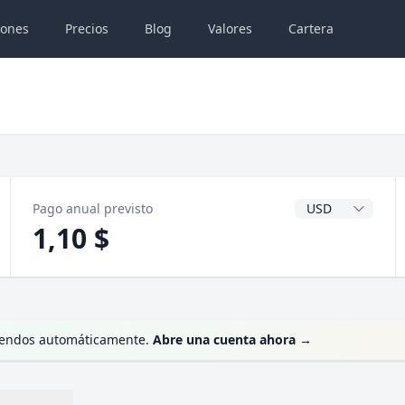
iones
Precios
Blog
Valores
Cartera
Divisa del dividen
Pago anual previsto
1,10 $
videndos automáticamente.
Abre una cuenta ahora
→