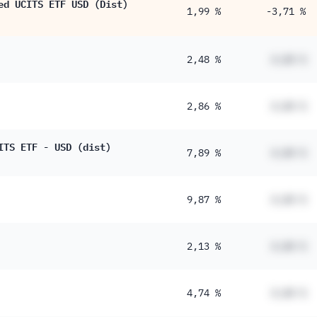
ed UCITS ETF USD (Dist)
1,99 %
-3,71 %
2,48 %
#,## %
2,86 %
#,## %
ITS ETF - USD (dist)
7,89 %
#,## %
9,87 %
#,## %
2,13 %
#,## %
4,74 %
#,## %