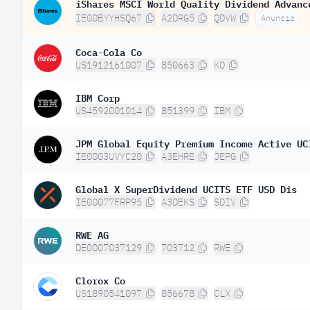
iShares MSCI World Quality Dividend Advanc
IE00BYYHSQ67
A2DRG5
QDVW
Anuncio
Coca-Cola Co
US1912161007
850663
KO
IBM Corp
US4592001014
851399
IBM
JPM Global Equity Premium Income Active UC
IE0003UVYC20
A3EHRE
JEPG
Global X SuperDividend UCITS ETF USD Dis
IE00077FRP95
A3DEKS
SDIV
RWE AG
DE0007037129
703712
RWE
Clorox Co
US1890541097
856678
CLX