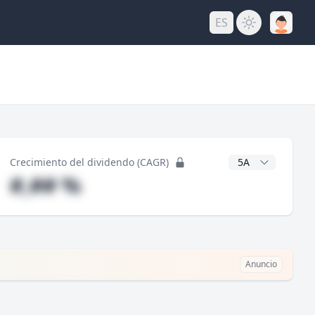
ES
do
Años CAGR
Crecimiento del dividendo (CAGR)
#,## %
Anuncio