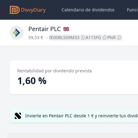
DivvyDiary
Calendario de dividendos
Func
Pentair PLC
59,53 €
IE00BLS09M33
A115FG
PNR
Rentabilidad por dividendo prevista
1,60 %
Invierte en Pentair PLC desde 1 € y reinvierte tus di