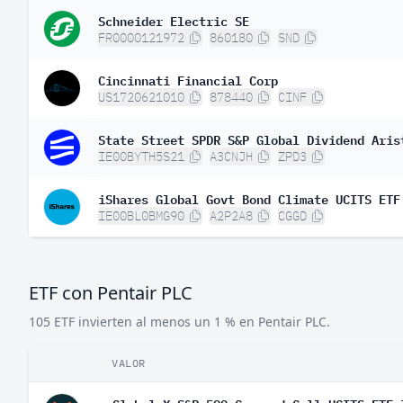
Schneider Electric SE
FR0000121972
860180
SND
Cincinnati Financial Corp
US1720621010
878440
CINF
State Street SPDR S&P Global Dividend Aris
IE00BYTH5S21
A3CNJH
ZPD3
iShares Global Govt Bond Climate UCITS ETF
IE00BL0BMG90
A2P2A8
CGGD
ETF con Pentair PLC
105 ETF invierten al menos un 1 % en Pentair PLC.
VALOR