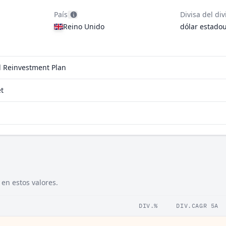
País
Divisa del di
Reino Unido
dólar estado
nd Reinvestment Plan
t
 en estos valores.
DIV.%
DIV.CAGR 5A