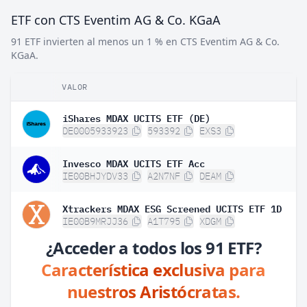
ETF con CTS Eventim AG & Co. KGaA
91 ETF invierten al menos un 1 % en CTS Eventim AG & Co.
KGaA.
VALOR
iShares MDAX UCITS ETF (DE)
DE0005933923
593392
EXS3
Invesco MDAX UCITS ETF Acc
IE00BHJYDV33
A2N7NF
DEAM
Xtrackers MDAX ESG Screened UCITS ETF 1D
IE00B9MRJJ36
A1T795
XDGM
¿Acceder a todos los 91 ETF?
Característica exclusiva para
nuestros Aristócratas.