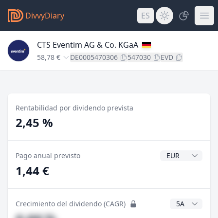
DivvyDiary
ES
CTS Eventim AG & Co. KGaA
58,78 €
DE0005470306
547030
EVD
Rentabilidad por dividendo prevista
2,45 %
Divisa del divide
Pago anual previsto
1,44 €
Años CAGR
Crecimiento del dividendo (CAGR)