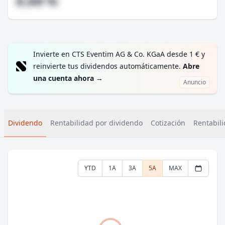
#,## %
Invierte en CTS Eventim AG & Co. KGaA desde 1 € y
reinvierte tus dividendos automáticamente.
Abre
una cuenta ahora
→
Anuncio
Dividendo
Rentabilidad por dividendo
Cotización
Rentabili
YTD
1A
3A
5A
MAX