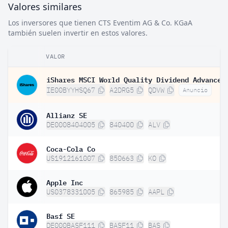
Valores similares
Los inversores que tienen CTS Eventim AG & Co. KGaA
también suelen invertir en estos valores.
VALOR
IE00BYYHSQ67
A2DRG5
QDVW
Anuncio
Allianz SE
DE0008404005
840400
ALV
Coca-Cola Co
US1912161007
850663
KO
Apple Inc
US0378331005
865985
AAPL
Basf SE
DE000BASF111
BASF11
BAS