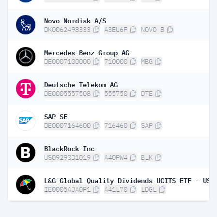
Novo Nordisk A/S
DK0062498333
A3EU6F
NOVO B
Mercedes-Benz Group AG
DE0007100000
710000
MBG
Deutsche Telekom AG
DE0005557508
555750
DTE
SAP SE
DE0007164600
716460
SAP
BlackRock Inc
US09290D1019
A40PW4
BLK
IE0005AJA0P1
A41L70
LDGL