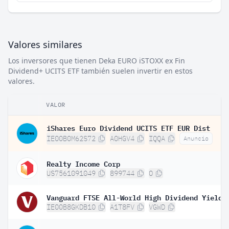
Valores similares
Los inversores que tienen Deka EURO iSTOXX ex Fin
Dividend+ UCITS ETF también suelen invertir en estos
valores.
VALOR
iShares Euro Dividend UCITS ETF EUR Dist
IE00B0M62S72
A0HGV4
IQQA
Anuncio
Realty Income Corp
US7561091049
899744
O
IE00B8GKDB10
A1T8FV
VGWD