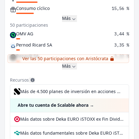
Consumo cíclico
15,56 %
Más
50 participaciones
OMV AG
3,44 %
Pernod Ricard SA
3,35 %
Renault SA
3,22 %
Ver las 50 participaciones con Aristócrata
Más
Recursos
Más de 4.500 planes de inversión en acciones desde 1 €
Abre tu cuenta de Scalable ahora
→
Más datos sobre Deka EURO iSTOXX ex Fin Dividend+ UCITS ETF en extraETF
Más datos fundamentales sobre Deka EURO iSTOXX ex Fin Dividend+ UCITS ETF en Parqet