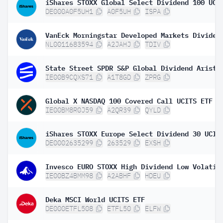
DE000A0F5UH1
A0F5UH
ISPA
NL0011683594
A2JAHJ
TDIV
IE00B9CQXS71
A1T8GD
ZPRG
Global X NASDAQ 100 Covered Call UCITS ETF D
IE00BM8R0J59
A2QR39
QYLD
DE0002635299
263529
EXSH
IE00BZ4BMM98
A2ABHF
HDEU
Deka MSCI World UCITS ETF
DE000ETFL508
ETFL50
ELFW