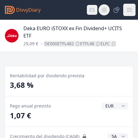
DivvyDiary
ES
Deka EURO iSTOXX ex Fin Dividend+ UCITS
ETF
29,09 €
DE000ETFL482
ETFL48
ELFC
Rentabilidad por dividendo prevista
3,68 %
Divisa del divide
Pago anual previsto
1,07 €
Años CAGR
Crecimiento del dividendo (CAGR)