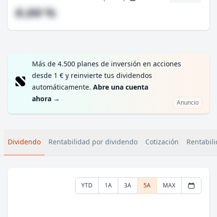
#,## %
Más de 4.500 planes de inversión en acciones
desde 1 € y reinvierte tus dividendos
automáticamente.
Abre una cuenta
ahora
→
Anuncio
Dividendo
Rentabilidad por dividendo
Cotización
Rentabili
YTD
1A
3A
5A
MAX