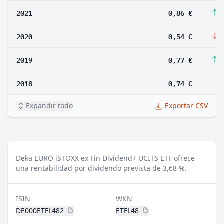
2021
0,86 €
5
2020
0,54 €
-
2019
0,77 €
4
2018
0,74 €
Expandir todo
Exportar CSV
Deka EURO iSTOXX ex Fin Dividend+ UCITS ETF ofrece
una rentabilidad por dividendo prevista de 3,68 %.
ISIN
WKN
DE000ETFL482
ETFL48