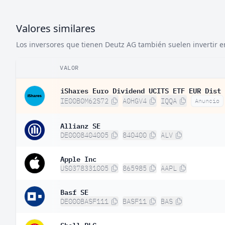
Valores similares
Los inversores que tienen Deutz AG también suelen invertir en
VALOR
iShares Euro Dividend UCITS ETF EUR Dist
IE00B0M62S72
A0HGV4
IQQA
Anuncio
Allianz SE
DE0008404005
840400
ALV
Apple Inc
US0378331005
865985
AAPL
Basf SE
DE000BASF111
BASF11
BAS
Shell PLC