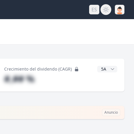
ES
do
Años CAGR
Crecimiento del dividendo (CAGR)
#,## %
Anuncio