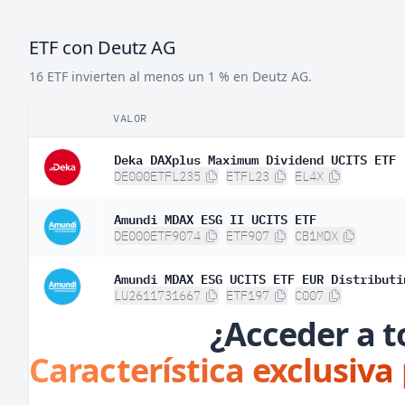
ETF con Deutz AG
16 ETF invierten al menos un 1 % en Deutz AG.
VALOR
Deka DAXplus Maximum Dividend UCITS ETF
DE000ETFL235
ETFL23
EL4X
Amundi MDAX ESG II UCITS ETF
DE000ETF9074
ETF907
CB1MDX
Amundi MDAX ESG UCITS ETF EUR Distributi
LU2611731667
ETF197
C007
¿Acceder a t
Característica exclusiva