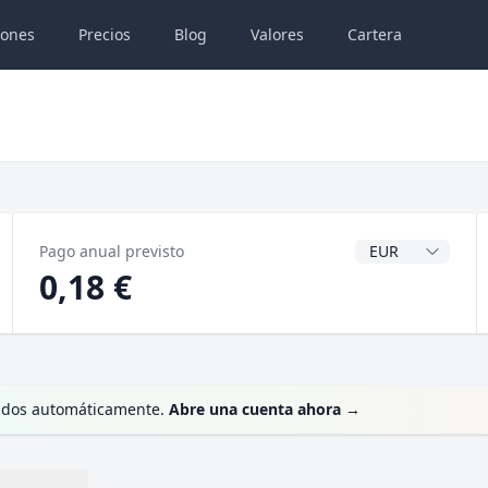
iones
Precios
Blog
Valores
Cartera
Divisa del dividen
Pago anual previsto
0,18 €
dendos automáticamente.
Abre una cuenta ahora
→