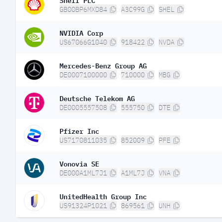
GB00BP6MXD84
A3C99G
SHEL
NVIDIA Corp
US67066G1040
918422
NVDA
Mercedes-Benz Group AG
DE0007100000
710000
MBG
Deutsche Telekom AG
DE0005557508
555750
DTE
Pfizer Inc
US7170811035
852009
PFE
Vonovia SE
DE000A1ML7J1
A1ML7J
VNA
UnitedHealth Group Inc
US91324P1021
869561
UNH