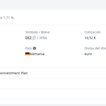
de 1,71 %.
Símbolo / Bolsa
Cotización
DEZ
/
XFRA
10,52 €
País
Divisa del di
Alemania
euro
Reinvestment Plan