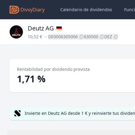
DivvyDiary
Calendario de dividendos
Func
Deutz AG
10,52 €
DE0006305006
630500
DEZ
Rentabilidad por dividendo prevista
1,71 %
Invierte en Deutz AG desde 1 € y reinvierte tus divi