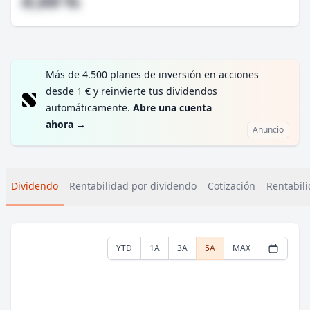
#,## %
Más de 4.500 planes de inversión en acciones
desde 1 € y reinvierte tus dividendos
automáticamente.
Abre una cuenta
ahora
→
Anuncio
Dividendo
Rentabilidad por dividendo
Cotización
Rentabili
YTD
1A
3A
5A
MAX