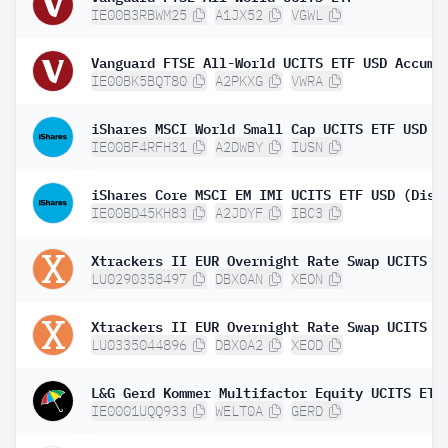
IE00B3RBWM25
A1JX52
VGWL
IE00BK5BQT80
A2PKXG
VWRA
iShares MSCI World Small Cap UCITS ETF USD (
IE00BF4RFH31
A2DWBY
IUSN
iShares Core MSCI EM IMI UCITS ETF USD (Dist
IE00BD45KH83
A2JDYF
IBC3
LU0290358497
DBX0AN
XEON
LU0335044896
DBX0A2
XEOD
IE0001UQQ933
WELT0A
GERD