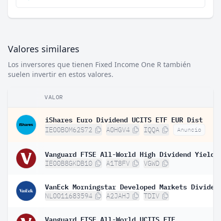
Valores similares
Los inversores que tienen Fixed Income One R también
suelen invertir en estos valores.
VALOR
iShares Euro Dividend UCITS ETF EUR Dist
IE00B0M62S72
A0HGV4
IQQA
Anuncio
IE00B8GKDB10
A1T8FV
VGWD
NL0011683594
A2JAHJ
TDIV
Vanguard FTSE All-World UCITS ETF