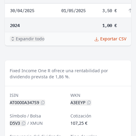
30/04/2025
01/05/2025
3,50 €
2
2024
1,00 €
Expandir todo
Exportar CSV
Fixed Income One R ofrece una rentabilidad por
dividendo prevista de 1,86 %.
ISIN
WKN
AT0000A347S9
A3EEYP
Símbolo / Bolsa
Cotización
D5V3
/
XMUN
107,25 €