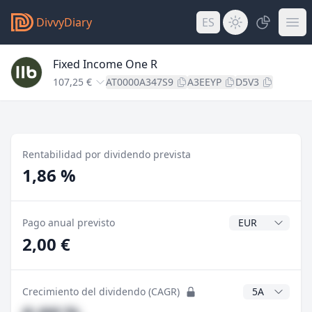
DivvyDiary
ES
Fixed Income One R
107,25 €
AT0000A347S9
A3EEYP
D5V3
Rentabilidad por dividendo prevista
1,86 %
Divisa del divide
Pago anual previsto
2,00 €
Años CAGR
Crecimiento del dividendo (CAGR)