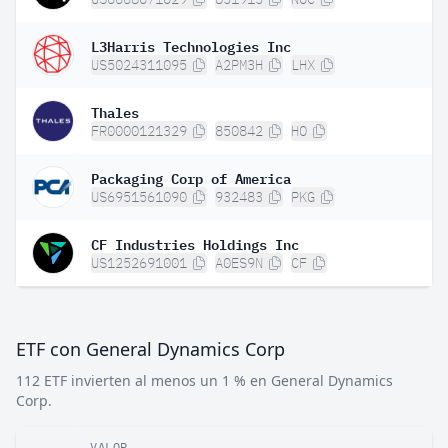
L3Harris Technologies Inc
US5024311095
A2PM3H
LHX
Thales
FR0000121329
850842
HO
Packaging Corp of America
US6951561090
932483
PKG
CF Industries Holdings Inc
US1252691001
A0ES9N
CF
ETF con General Dynamics Corp
112 ETF invierten al menos un 1 % en General Dynamics
Corp.
VALOR