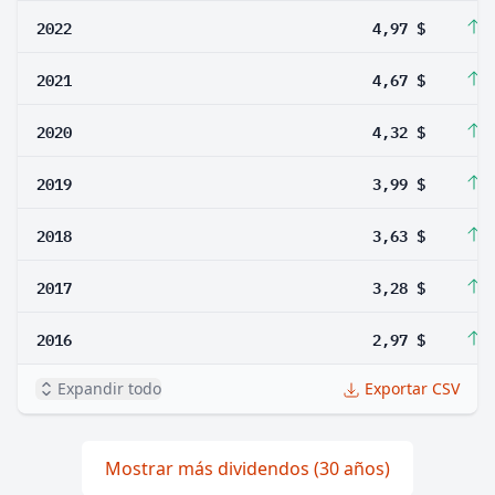
2022
4,97 $
6
2021
4,67 $
8
2020
4,32 $
8
2019
3,99 $
9
2018
3,63 $
1
2017
3,28 $
1
2016
2,97 $
1
Expandir todo
Exportar CSV
Mostrar más dividendos (30 años)