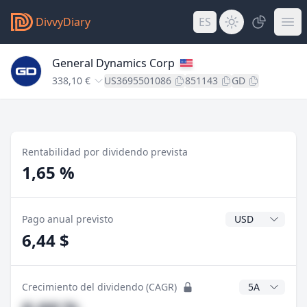
DivvyDiary
ES
General Dynamics Corp
338,10 €
US3695501086
851143
GD
Rentabilidad por dividendo prevista
1,65 %
Divisa del divide
Pago anual previsto
6,44 $
Años CAGR
Crecimiento del dividendo (CAGR)