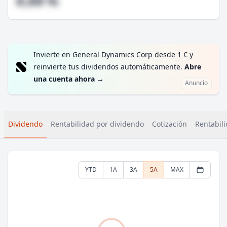
#,## %
Invierte en General Dynamics Corp desde 1 € y
reinvierte tus dividendos automáticamente.
Abre
una cuenta ahora
→
Anuncio
Dividendo
Rentabilidad por dividendo
Cotización
Rentabili
YTD
1A
3A
5A
MAX