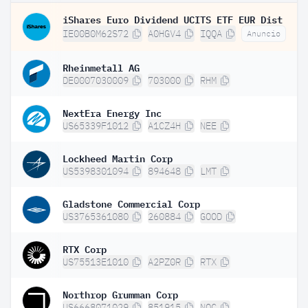
iShares Euro Dividend UCITS ETF EUR Dist
IE00B0M62S72
A0HGV4
IQQA
Anuncio
Rheinmetall AG
DE0007030009
703000
RHM
NextEra Energy Inc
US65339F1012
A1CZ4H
NEE
Lockheed Martin Corp
US5398301094
894648
LMT
Gladstone Commercial Corp
US3765361080
260884
GOOD
RTX Corp
US75513E1010
A2PZ0R
RTX
Northrop Grumman Corp
US6668071029
851915
NOC