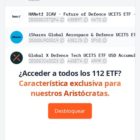
IE000OJ5TQP4
A3EB9T
NATO
IE000U9ODG19
A3E1JS
DFND
Global X Defence Tech UCITS ETF USD Accumula
IE000JCW3DZ3
A40E7A
ARMR
¿Acceder a todos los 112 ETF?
Característica exclusiva para
nuestros Aristócratas.
Desbloquear