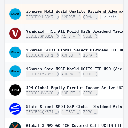
IE00BYYHSQ67
A2DRG5
QDVW
Anuncio
IE00B8GKDB10
A1T8FV
VGWD
DE000A0F5UH1
A0F5UH
ISPA
iShares Core MSCI World UCITS ETF USD (Acc)
IE00B4L5Y983
A0RPWH
EUNL
IE0003UVYC20
A3EHRE
JEPG
IE00B9CQXS71
A1T8GD
ZPRG
Global X NASDAQ 100 Covered Call UCITS ETF D