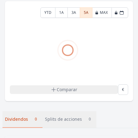
YTD
1A
3A
5A
MAX
Comparar
€
Dividendos
Splits de acciones
0
0