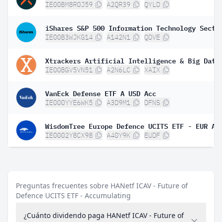
IE00BM8R0J59
A2QR39
QYLD
IE00B3WJKG14
A142N1
QDVE
IE00BGV5VN51
A2N6LC
XAIX
VanEck Defense ETF A USD Acc
IE000YYE6WK5
A3D9M1
DFNS
WisdomTree Europe Defence UCITS ETF - EUR Ac
IE0002Y8CX98
A40Y9K
EUDF
Preguntas frecuentes sobre HANetf ICAV - Future of
Defence UCITS ETF - Accumulating
¿Cuánto dividendo paga HANetf ICAV - Future of