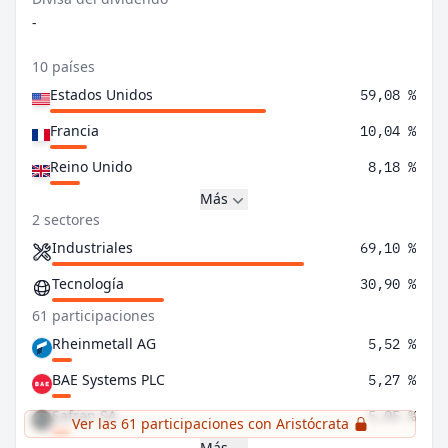
-
10 países
Estados Unidos
59,08 %
Francia
10,04 %
Reino Unido
8,18 %
Más
2 sectores
Industriales
69,10 %
Tecnología
30,90 %
61 participaciones
Rheinmetall AG
5,52 %
BAE Systems PLC
5,27 %
Safran SA
5,05 %
Ver las 61 participaciones con Aristócrata
Más