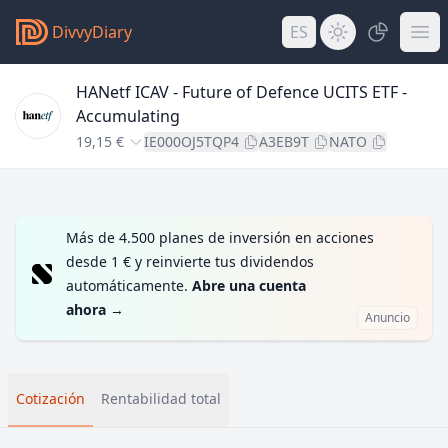
DivvyDiary
ES
HANetf ICAV - Future of Defence UCITS ETF -
Accumulating
19,15 €
IE000OJ5TQP4
A3EB9T
NATO
Más de 4.500 planes de inversión en acciones
desde 1 € y reinvierte tus dividendos
automáticamente.
Abre una cuenta
ahora
→
Anuncio
Cotización
Rentabilidad total