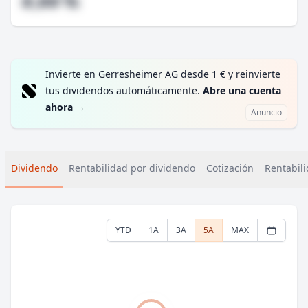
#,## %
Invierte en Gerresheimer AG desde 1 € y reinvierte
tus dividendos automáticamente.
Abre una cuenta
ahora
→
Anuncio
Dividendo
Rentabilidad por dividendo
Cotización
Rentabili
YTD
1A
3A
5A
MAX