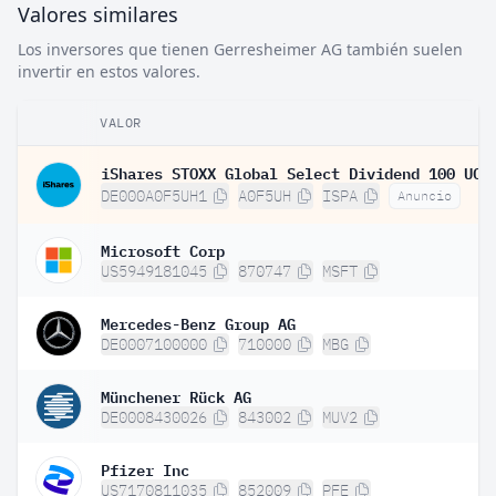
Valores similares
Los inversores que tienen Gerresheimer AG también suelen
invertir en estos valores.
VALOR
DE000A0F5UH1
A0F5UH
ISPA
Anuncio
Microsoft Corp
US5949181045
870747
MSFT
Mercedes-Benz Group AG
DE0007100000
710000
MBG
Münchener Rück AG
DE0008430026
843002
MUV2
Pfizer Inc
US7170811035
852009
PFE