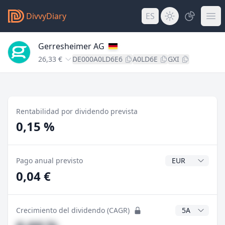
DivvyDiary
ES
Gerresheimer AG
26,33 €
DE000A0LD6E6
A0LD6E
GXI
Rentabilidad por dividendo prevista
0,15 %
Divisa del divide
Pago anual previsto
0,04 €
Años CAGR
Crecimiento del dividendo (CAGR)