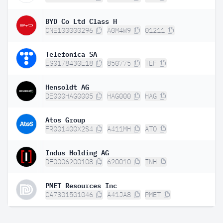
BYD Co Ltd Class H
CNE100000296
A0M4W9
01211
Telefonica SA
ES0178430E18
850775
TEF
Hensoldt AG
DE000HAG0005
HAG000
HAG
Atos Group
FR001400X2S4
A411MH
ATO
Indus Holding AG
DE0006200108
620010
INH
PMET Resources Inc
CA73015G1046
A41JA8
PMET