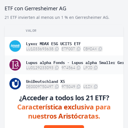
ETF con Gerresheimer AG
21 ETF invierten al menos un 1 % en Gerresheimer AG.
VALOR
Lyxor MDAX ESG UCITS ETF
LU1033693638
ETF007
CBMDAX
LU0129233093
974564
LPJD
UniDeutschland XS
DE0009750497
975049
U1IX
¿Acceder a todos los 21 ETF?
Característica exclusiva para
nuestros Aristócratas.