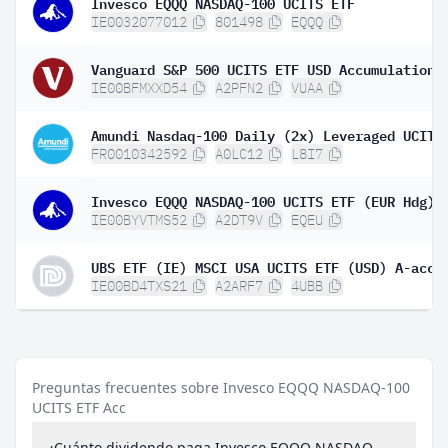
Invesco EQQQ NASDAQ-100 UCITS ETF
IE0032077012
801498
EQQQ
Vanguard S&P 500 UCITS ETF USD Accumulation
IE00BFMXXD54
A2PFN2
VUAA
FR0010342592
A0LC12
L8I7
Invesco EQQQ NASDAQ-100 UCITS ETF (EUR Hdg)
IE00BYVTMS52
A2DT9V
EQEU
UBS ETF (IE) MSCI USA UCITS ETF (USD) A-acc
IE00BD4TXS21
A2ARF7
4UBB
Preguntas frecuentes sobre Invesco EQQQ NASDAQ-100
UCITS ETF Acc
¿Cuánto dividendo paga Invesco EQQQ NASDAQ-