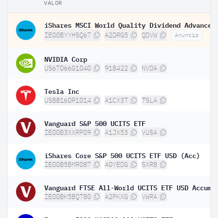
VALOR
IE00BYYHSQ67
A2DRG5
QDVW
Anuncio
NVIDIA Corp
US67066G1040
918422
NVDA
Tesla Inc
US88160R1014
A1CX3T
TSLA
Vanguard S&P 500 UCITS ETF
IE00B3XXRP09
A1JX53
VUSA
iShares Core S&P 500 UCITS ETF USD (Acc)
IE00B5BMR087
A0YEDG
SXR8
IE00BK5BQT80
A2PKXG
VWRA