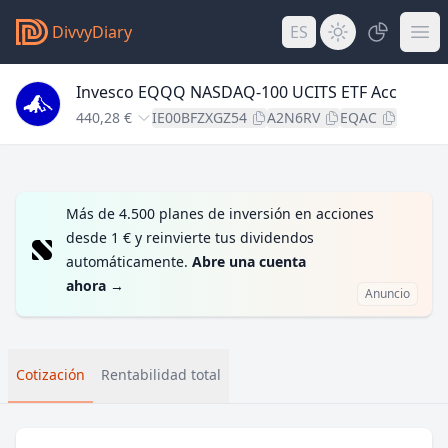
DivvyDiary
ES
Invesco EQQQ NASDAQ-100 UCITS ETF Acc
440,28 €
IE00BFZXGZ54
A2N6RV
EQAC
Más de 4.500 planes de inversión en acciones
desde 1 € y reinvierte tus dividendos
automáticamente.
Abre una cuenta
ahora
→
Anuncio
Cotización
Rentabilidad total