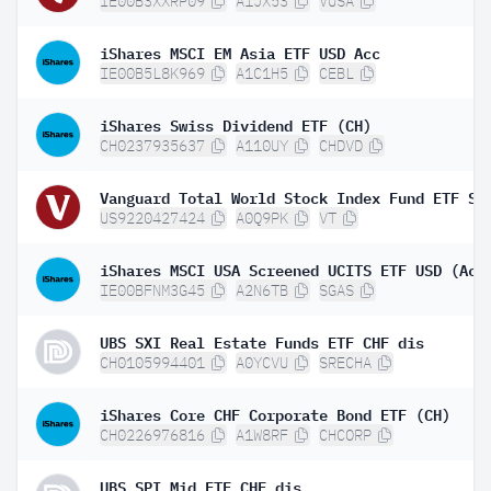
IE00B3XXRP09
A1JX53
VUSA
iShares MSCI EM Asia ETF USD Acc
IE00B5L8K969
A1C1H5
CEBL
iShares Swiss Dividend ETF (CH)
CH0237935637
A110UY
CHDVD
Vanguard Total World Stock Index Fund ETF Sh
US9220427424
A0Q9PK
VT
iShares MSCI USA Screened UCITS ETF USD (Acc
IE00BFNM3G45
A2N6TB
SGAS
UBS SXI Real Estate Funds ETF CHF dis
CH0105994401
A0YCVU
SRECHA
iShares Core CHF Corporate Bond ETF (CH)
CH0226976816
A1W8RF
CHCORP
UBS SPI Mid ETF CHF dis