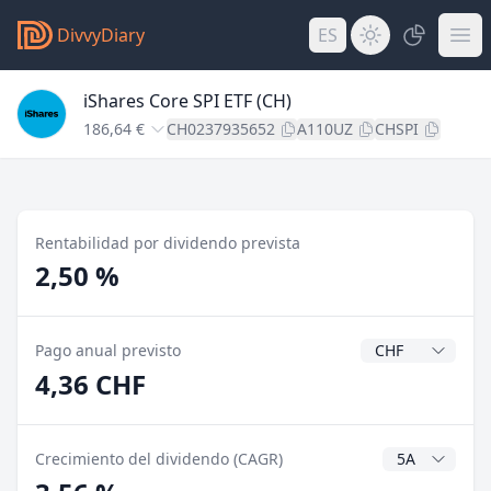
DivvyDiary
ES
iShares Core SPI ETF (CH)
186,64 €
CH0237935652
A110UZ
CHSPI
Rentabilidad por dividendo prevista
2,50 %
Divisa del divide
Pago anual previsto
4,36 CHF
Años CAGR
Crecimiento del dividendo (CAGR)