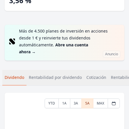
3,56 %
Más de 4.500 planes de inversión en acciones
desde 1 € y reinvierte tus dividendos
automáticamente.
Abre una cuenta
ahora
→
Anuncio
Dividendo
Rentabilidad por dividendo
Cotización
Rentabili
YTD
1A
3A
5A
MAX