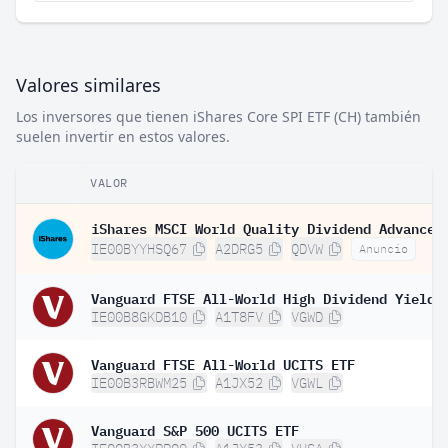
Valores similares
Los inversores que tienen iShares Core SPI ETF (CH) también
suelen invertir en estos valores.
VALOR
IE00BYYHSQ67
A2DRG5
QDVW
Anuncio
IE00B8GKDB10
A1T8FV
VGWD
Vanguard FTSE All-World UCITS ETF
IE00B3RBWM25
A1JX52
VGWL
Vanguard S&P 500 UCITS ETF