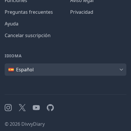
Funciones
Aviso legal
Preguntas frecuentes
Privacidad
Ayuda
Cancelar suscripción
IDIOMA
Idioma
Español
Instagram
X
YouTube
GitHub
©
2026
DivvyDiary