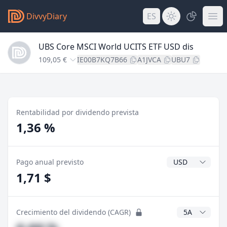
DivvyDiary
ES
UBS Core MSCI World UCITS ETF USD dis
109,05 €
IE00B7KQ7B66
A1JVCA
UBU7
Rentabilidad por dividendo prevista
1,36 %
Divisa del divide
Pago anual previsto
1,71 $
Años CAGR
Crecimiento del dividendo (CAGR)