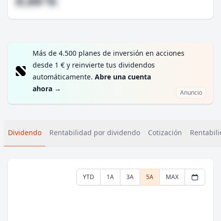
#,## %
Más de 4.500 planes de inversión en acciones
desde 1 € y reinvierte tus dividendos
automáticamente.
Abre una cuenta
ahora
→
Anuncio
Dividendo
Rentabilidad por dividendo
Cotización
Rentabili
YTD
1A
3A
5A
MAX