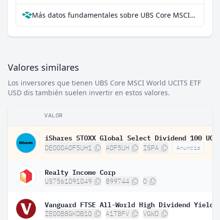
Más datos fundamentales sobre UBS Core MSCI World UCITS ETF USD dis en Parqet
Valores similares
Los inversores que tienen UBS Core MSCI World UCITS ETF
USD dis también suelen invertir en estos valores.
VALOR
DE000A0F5UH1
A0F5UH
ISPA
Anuncio
Realty Income Corp
US7561091049
899744
O
IE00B8GKDB10
A1T8FV
VGWD