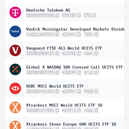
Deutsche Telekom AG
DE0005557508
555750
DTE
NL0011683594
A2JAHJ
TDIV
Vanguard FTSE All-World UCITS ETF
IE00B3RBWM25
A1JX52
VGWL
Global X NASDAQ 100 Covered Call UCITS ETF D
IE00BM8R0J59
A2QR39
QYLD
HSBC MSCI World UCITS ETF
IE00B4X9L533
A1C9KK
HMWD
Xtrackers MSCI World UCITS ETF 1D
IE00BK1PV551
A1XEY2
XDWL
Xtrackers Stoxx Europe 600 UCITS ETF 1D