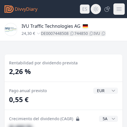
DivvyDiary
ES
IVU Traffic Technologies AG
24,30 €
DE0007448508
744850
IVU
Rentabilidad por dividendo prevista
2,26 %
Divisa del divide
Pago anual previsto
0,55 €
Años CAGR
Crecimiento del dividendo (CAGR)