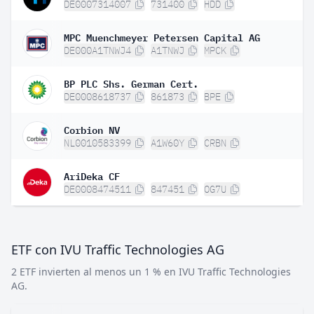
DE0007314007
731400
HDD
MPC Muenchmeyer Petersen Capital AG
DE000A1TNWJ4
A1TNWJ
MPCK
BP PLC Shs. German Cert.
DE0008618737
861873
BPE
Corbion NV
NL0010583399
A1W60Y
CRBN
AriDeka CF
DE0008474511
847451
OG7U
ETF con IVU Traffic Technologies AG
2 ETF invierten al menos un 1 % en IVU Traffic Technologies
AG.