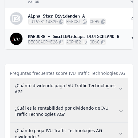
VALOR
PES
Alpha Star Dividenden A
4,
LU1673114820
HAFX8L
XRH9
WARBURG - Small&Midcaps DEUTSCHLAND R
3,
DE000A0RHE28
A0RHE2
OD6C
Preguntas frecuentes sobre IVU Traffic Technologies AG
¿Cuánto dividendo paga IVU Traffic Technologies
AG?
¿Cuál es la rentabilidad por dividendo de IVU
Traffic Technologies AG?
¿Cuándo paga IVU Traffic Technologies AG
dividendos?