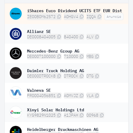
iShares Euro Dividend UCITS ETF EUR Dist
IE00B0M62S72
A0HGV4
IQQA
Anuncio
Allianz SE
DE0008404005
840400
ALV
Mercedes-Benz Group AG
DE0007100000
710000
MBG
Daimler Truck Holding AG
DE000DTR0CK8
DTR0CK
DTG
Valneva SE
FR0004056851
A0MVJZ
VLA
Xinyi Solar Holdings Ltd
KYG9829N1025
A1JPAH
00968
Heidelberger Druckmaschinen AG