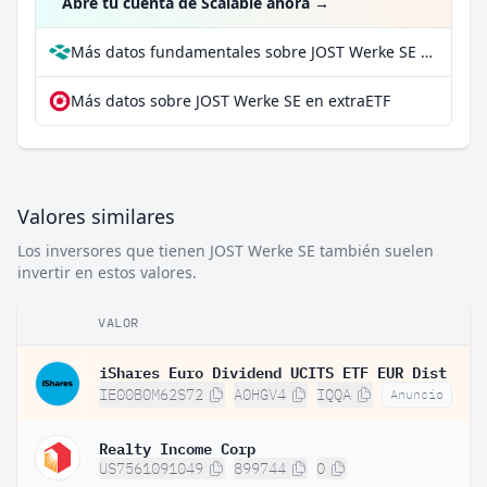
Abre tu cuenta de Scalable ahora
→
Más datos fundamentales sobre JOST Werke SE en Parqet
Más datos sobre JOST Werke SE en extraETF
Valores similares
Los inversores que tienen JOST Werke SE también suelen
invertir en estos valores.
VALOR
iShares Euro Dividend UCITS ETF EUR Dist
IE00B0M62S72
A0HGV4
IQQA
Anuncio
Realty Income Corp
US7561091049
899744
O