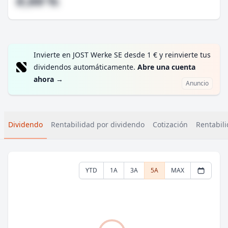
#,## %
Invierte en JOST Werke SE desde 1 € y reinvierte tus
dividendos automáticamente.
Abre una cuenta
ahora
→
Anuncio
Dividendo
Rentabilidad por dividendo
Cotización
Rentabili
YTD
1A
3A
5A
MAX