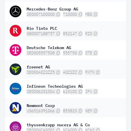
Mercedes-Benz Group AG
DE0007100000
710000
MBG
Rio Tinto PLC
GB0007188757
852147
RIO
Deutsche Telekom AG
DE0005557508
555750
DTE
freenet AG
DE000A0Z2ZZ5
A0Z2ZZ
FNTN
Infineon Technologies AG
DE0006231004
623100
IFX
Newmont Corp
US6516391066
853823
NEM
thyssenkrupp nucera AG & Co
DE000NCA0001
NCA000
NCH2