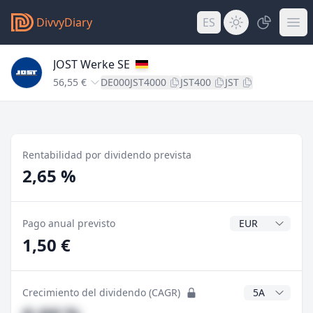
DivvyDiary
ES
JOST Werke SE
56,55 €
DE000JST4000
JST400
JST
Rentabilidad por dividendo prevista
2,65 %
Divisa del divide
Pago anual previsto
1,50 €
Años CAGR
Crecimiento del dividendo (CAGR)