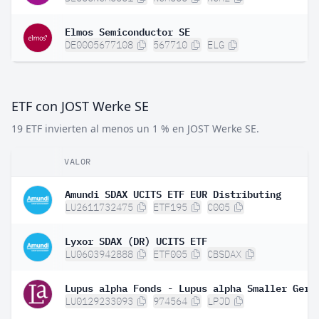
Elmos Semiconductor SE
DE0005677108
567710
ELG
ETF con JOST Werke SE
19 ETF invierten al menos un 1 % en JOST Werke SE.
VALOR
Amundi SDAX UCITS ETF EUR Distributing
LU2611732475
ETF195
C005
Lyxor SDAX (DR) UCITS ETF
LU0603942888
ETF005
CBSDAX
LU0129233093
974564
LPJD