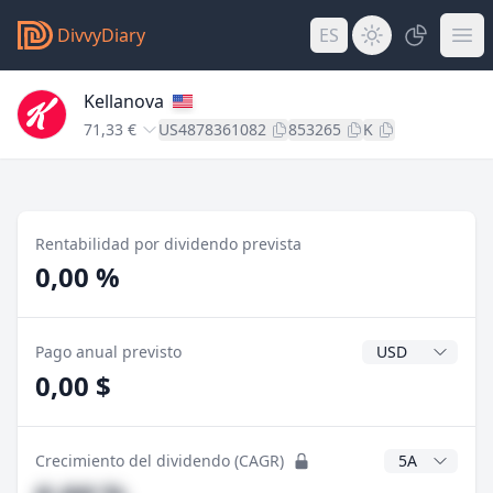
DivvyDiary
ES
Kellanova
71,33 €
US4878361082
853265
K
Rentabilidad por dividendo prevista
0,00 %
Divisa del divide
Pago anual previsto
0,00 $
Años CAGR
Crecimiento del dividendo (CAGR)