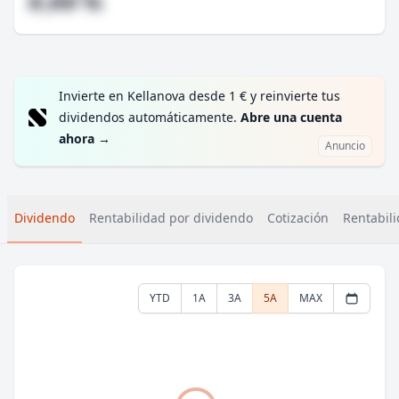
#,## %
Invierte en Kellanova desde 1 € y reinvierte tus
dividendos automáticamente.
Abre una cuenta
ahora
→
Anuncio
Dividendo
Rentabilidad por dividendo
Cotización
Rentabili
YTD
1A
3A
5A
MAX