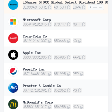
DE000A0F5UH1
A0F5UH
ISPA
Anuncio
Microsoft Corp
US5949181045
870747
MSFT
Coca-Cola Co
US1912161007
850663
KO
Apple Inc
US0378331005
865985
AAPL
PepsiCo Inc
US7134481081
851995
PEP
Procter & Gamble Co
US7427181091
852062
PG
McDonald's Corp
US5801351017
856958
MCD