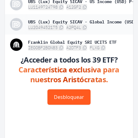
UBS (Lux) Equity SICAV - US Income (USD) P-d
LU1149724798
A12GF2
LU2049452175
A2PQ4L
Franklin Global Equity SRI UCITS ETF
IE00BF2B0N83
A2DTF3
FLXG
¿Acceder a todos los 39 ETF?
Característica exclusiva para
nuestros Aristócratas.
Desbloquear