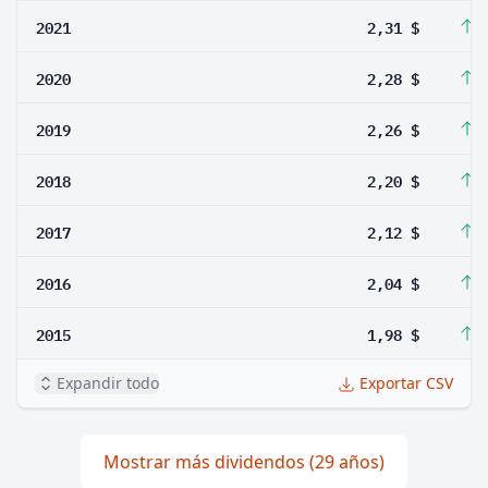
2021
2,31 $
1
2020
2,28 $
0
2019
2,26 $
2
2018
2,20 $
3
2017
2,12 $
3
2016
2,04 $
3
2015
1,98 $
4
Expandir todo
Exportar CSV
Mostrar más dividendos (29 años)