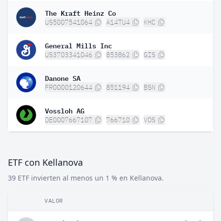
The Kraft Heinz Co
US5007541064
A14TU4
KHC
General Mills Inc
US3703341046
853862
GIS
Danone SA
FR0000120644
851194
BSN
Vossloh AG
DE0007667107
766710
VOS
ETF con Kellanova
39 ETF invierten al menos un 1 % en Kellanova.
VALOR