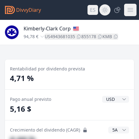
DivvyDiary
ES
Kimberly-Clark Corp
94,78 €
US4943681035
855178
KMB
Rentabilidad por dividendo prevista
4,71 %
Divisa del divide
Pago anual previsto
5,16 $
Años CAGR
Crecimiento del dividendo (CAGR)