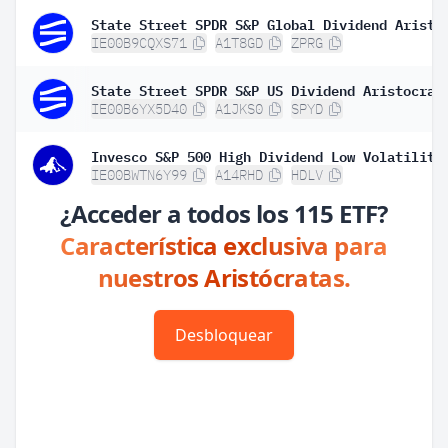
IE00B9CQXS71
A1T8GD
ZPRG
IE00B6YX5D40
A1JKS0
SPYD
IE00BWTN6Y99
A14RHD
HDLV
¿Acceder a todos los 115 ETF?
Característica exclusiva para
nuestros Aristócratas.
Desbloquear