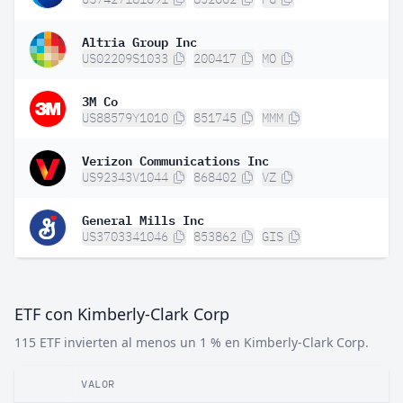
Altria Group Inc
US02209S1033
200417
MO
3M Co
US88579Y1010
851745
MMM
Verizon Communications Inc
US92343V1044
868402
VZ
General Mills Inc
US3703341046
853862
GIS
ETF con Kimberly-Clark Corp
115 ETF invierten al menos un 1 % en Kimberly-Clark Corp.
VALOR