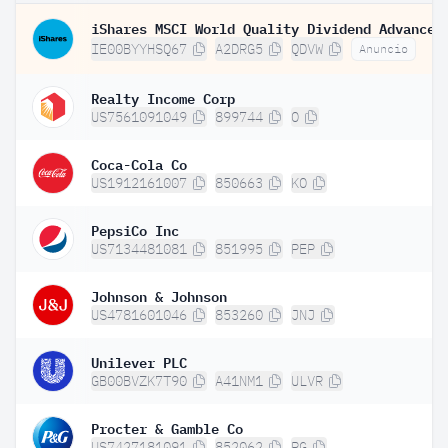
IE00BYYHSQ67
A2DRG5
QDVW
Anuncio
Realty Income Corp
US7561091049
899744
O
Coca-Cola Co
US1912161007
850663
KO
PepsiCo Inc
US7134481081
851995
PEP
Johnson & Johnson
US4781601046
853260
JNJ
Unilever PLC
GB00BVZK7T90
A41NM1
ULVR
Procter & Gamble Co
US7427181091
852062
PG