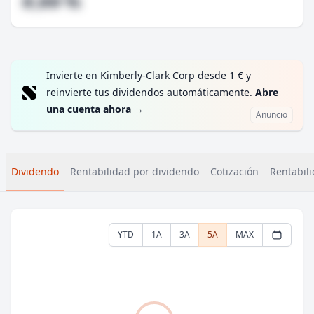
#,## %
Invierte en Kimberly-Clark Corp desde 1 € y
reinvierte tus dividendos automáticamente.
Abre
una cuenta ahora
→
Anuncio
Dividendo
Rentabilidad por dividendo
Cotización
Rentabili
YTD
1A
3A
5A
MAX