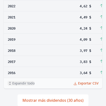
2022
4,62 $
2
2021
4,49 $
5
2020
4,24 $
3
2019
4,09 $
3
2018
3,97 $
3
2017
3,83 $
5
2016
3,64 $
4
Expandir todo
Exportar CSV
Mostrar más dividendos (30 años)