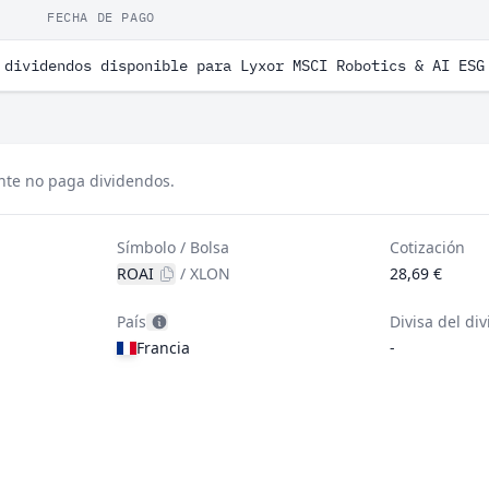
FECHA DE PAGO
 dividendos disponible para Lyxor MSCI Robotics & AI ESG
nte no paga dividendos.
Símbolo / Bolsa
Cotización
ROAI
/
XLON
28,69 €
País
Divisa del di
Francia
-