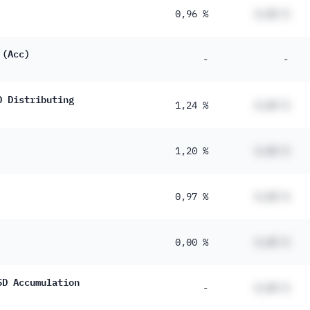
0,96 %
#,## %
 (Acc)
-
-
D Distributing
1,24 %
#,## %
1,20 %
#,## %
0,97 %
#,## %
0,00 %
#,## %
SD Accumulation
-
#,## %