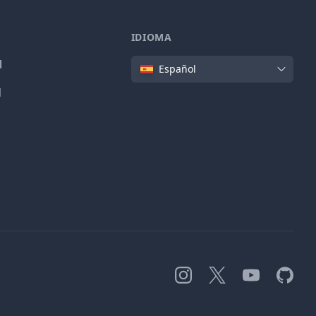
IDIOMA
Idioma
l
Español
d
Instagram
X
YouTube
GitHub