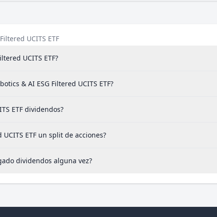
Filtered UCITS ETF
iltered UCITS ETF?
botics & AI ESG Filtered UCITS ETF?
ITS ETF dividendos?
 UCITS ETF un split de acciones?
agado dividendos alguna vez?