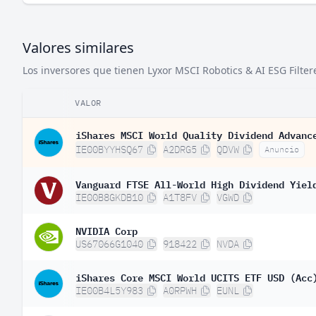
Valores similares
Los inversores que tienen Lyxor MSCI Robotics & AI ESG Filter
VALOR
iShares MSCI World Quality Dividend Advanc
IE00BYYHSQ67
A2DRG5
QDVW
Anuncio
Vanguard FTSE All-World High Dividend Yiel
IE00B8GKDB10
A1T8FV
VGWD
NVIDIA Corp
US67066G1040
918422
NVDA
iShares Core MSCI World UCITS ETF USD (Acc
IE00B4L5Y983
A0RPWH
EUNL