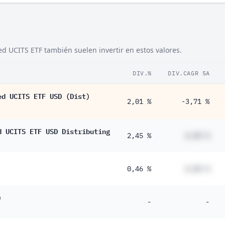
ed UCITS ETF también suelen invertir en estos valores.
DIV.%
DIV.CAGR 5A
ed UCITS ETF USD (Dist)
2,01 %
-3,71 %
d UCITS ETF USD Distributing
2,45 %
#,## %
0,46 %
#,## %
)
-
-