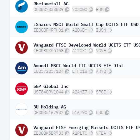
Rheinmetall AG
DE0007030009
703000
RHM
iShares MSCI World Small Cap UCITS ETF USD
IE00BF4RFH31
A2DWBY
IUSN
Vanguard FTSE Developed World UCITS ETF US
IE00BKX55T58
A12CX1
VGVE
Amundi MSCI World III UCITS ETF Dist
LU2572257124
ETF018
AHYQ
S&P Global Inc
US78409V1044
A2AHZ7
SPGI
3U Holding AG
DE0005167902
516790
UUU
Vanguard FTSE Emerging Markets UCITS ETF U
IE00BK5BR733
A2PLTC
VFEA