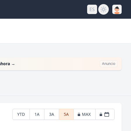
ES
ahora
→
Anuncio
YTD
1A
3A
5A
MAX