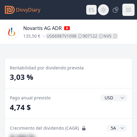
DivvyDiary
ES
Novartis AG ADR
135,50 €
US66987V1098
907122
NVS
Rentabilidad por dividendo prevista
3,03 %
Divisa del divide
Pago anual previsto
4,74 $
Años CAGR
Crecimiento del dividendo (CAGR)