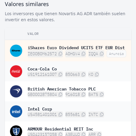
Valores similares
Los inversores que tienen Novartis AG ADR también suelen
invertir en estos valores.
VALOR
iShares Euro Dividend UCITS ETF EUR Dist
IE00B0M62S72
A0HGV4
IQQA
Anuncio
Coca-Cola Co
US1912161007
850663
KO
British American Tobacco PLC
GB0002875804
916018
BATS
Intel Corp
US4581401001
855681
INTC
ARMOUR Residential REIT Inc
US0423157058
A3EUUD
ARR