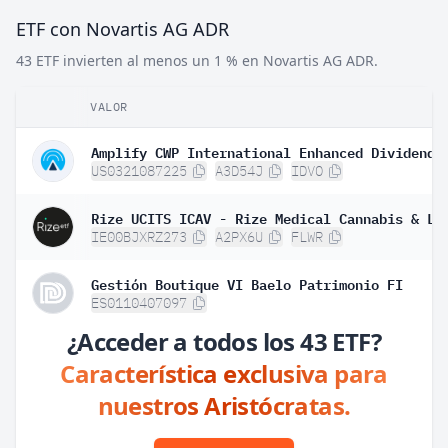
ETF con Novartis AG ADR
43 ETF invierten al menos un 1 % en Novartis AG ADR.
VALOR
US0321087225
A3D54J
IDVO
IE00BJXRZ273
A2PX6U
FLWR
Gestión Boutique VI Baelo Patrimonio FI
ES0110407097
¿Acceder a todos los 43 ETF?
Característica exclusiva para
nuestros Aristócratas.