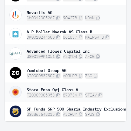
Novartis AG
CH0012005267
904278
NOVN
A P Moller Maersk AS Class B
DK0010244508
861837
MAERSK B
Advanced Flower Capital Inc
US00109K1051
A2QMDB
AFCG
Zumtobel Group AG
AT0000837307
A0JLPR
ZAG
Stora Enso Oyj Class A
FI0009005953
870734
STEAV
SP Funds S&P 500 Sharia Industry Exclusions 
US8863648015
A3CRUY
SPUS