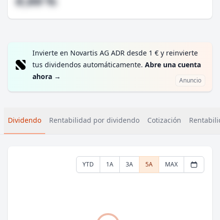
#,## %
Invierte en Novartis AG ADR desde 1 € y reinvierte
tus dividendos automáticamente.
Abre una cuenta
ahora
→
Anuncio
Dividendo
Rentabilidad por dividendo
Cotización
Rentabili
YTD
1A
3A
5A
MAX