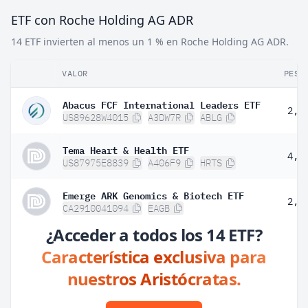
ETF con Roche Holding AG ADR
14 ETF invierten al menos un 1 % en Roche Holding AG ADR.
VALOR
PESO
Abacus FCF International Leaders ETF
2,7
US89628W4015
A3DW7R
ABLG
Tema Heart & Health ETF
4,2
US87975E8839
A406F9
HRTS
Emerge ARK Genomics & Biotech ETF
2,4
CA2910041094
EAGB
¿Acceder a todos los 14 ETF?
Característica exclusiva para
nuestros Aristócratas.