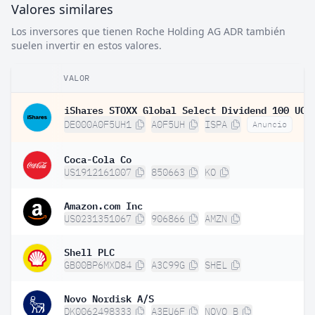
Valores similares
Los inversores que tienen Roche Holding AG ADR también
suelen invertir en estos valores.
VALOR
DE000A0F5UH1
A0F5UH
ISPA
Anuncio
Coca-Cola Co
US1912161007
850663
KO
Amazon.com Inc
US0231351067
906866
AMZN
Shell PLC
GB00BP6MXD84
A3C99G
SHEL
Novo Nordisk A/S
DK0062498333
A3EU6F
NOVO B