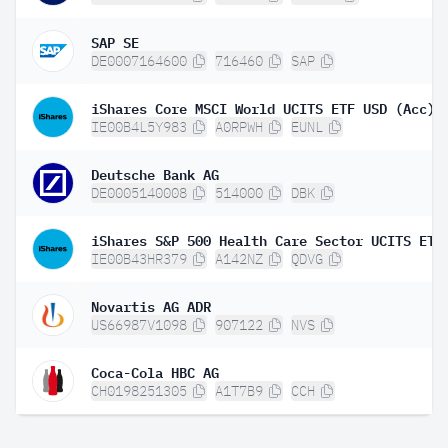
SAP SE
DE0007164600
716460
SAP
iShares Core MSCI World UCITS ETF USD (Acc)
IE00B4L5Y983
A0RPWH
EUNL
Deutsche Bank AG
DE0005140008
514000
DBK
IE00B43HR379
A142NZ
QDVG
Novartis AG ADR
US66987V1098
907122
NVS
Coca-Cola HBC AG
CH0198251305
A1T7B9
CCH