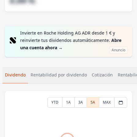
#,## %
Invierte en Roche Holding AG ADR desde 1 € y
reinvierte tus dividendos automáticamente.
Abre
una cuenta ahora
→
Anuncio
Dividendo
Rentabilidad por dividendo
Cotización
Rentabili
YTD
1A
3A
5A
MAX