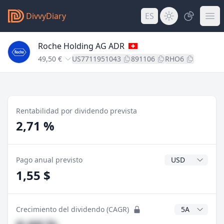
DivvyDiary
ES
Roche Holding AG ADR
49,50 €
US7711951043
891106
RHO6
Rentabilidad por dividendo prevista
2,71 %
Divisa del divide
Pago anual previsto
1,55 $
Años CAGR
Crecimiento del dividendo (CAGR)