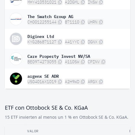
MHY410531021
A2DGML
INSW
The Swatch Group AG
CH0012255144
871110
UHRN
Diginex Ltd
KYG286871127
A41YYC
DGNX
Care Property Invest NV/SA
BE0974273055
A110SW
CPINV
argenx SE ADR
US04016X1019
A2H9WD
ARGX
ETF con Ottobock SE & Co. KGaA
15 ETF invierten al menos un 1 % en Ottobock SE & Co. KGaA.
VALOR
PE