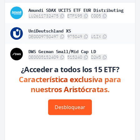
Amundi SDAX UCITS ETF EUR Distributing
1
LU2611732475
ETF195
C005
UniDeutschland XS
1
DE0009750497
975049
U1IX
DWS German Small/Mid Cap LD
1
DE0005152409
515240
D2W5
¿Acceder a todos los 15 ETF?
Característica exclusiva para
nuestros Aristócratas.
Desbloquear