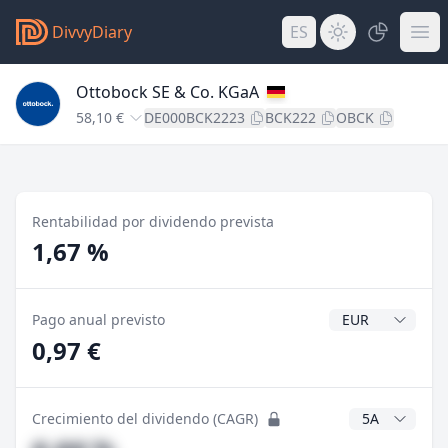
DivvyDiary
ES
Ottobock SE & Co. KGaA
58,10 €
DE000BCK2223
BCK222
OBCK
Rentabilidad por dividendo prevista
1,67 %
Divisa del divide
Pago anual previsto
0,97 €
Años CAGR
Crecimiento del dividendo (CAGR)