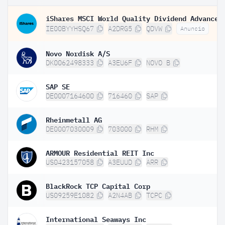
IE00BYYHSQ67
A2DRG5
QDVW
Anuncio
Novo Nordisk A/S
DK0062498333
A3EU6F
NOVO B
SAP SE
DE0007164600
716460
SAP
Rheinmetall AG
DE0007030009
703000
RHM
ARMOUR Residential REIT Inc
US0423157058
A3EUUD
ARR
BlackRock TCP Capital Corp
US09259E1082
A2N4AB
TCPC
International Seaways Inc