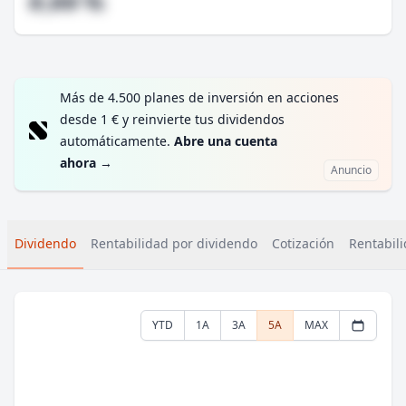
#,## %
Más de 4.500 planes de inversión en acciones
desde 1 € y reinvierte tus dividendos
automáticamente.
Abre una cuenta
ahora
→
Anuncio
Dividendo
Rentabilidad por dividendo
Cotización
Rentabili
YTD
1A
3A
5A
MAX