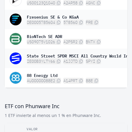
US00123Q1040
A2AR58
AGNC
Fresenius SE & Co KGaA
DE0005785604
578560
FRE
BioNTech SE ADR
US09075V1026
A2PSR2
BNTX
IE00B3YLTY66
A1JJTD
SPYI
88 Energy Ltd
AU00000088E2
A14PRT
88E
ETF con Phunware Inc
1 ETF invierte al menos un 1 % en Phunware Inc.
VALOR