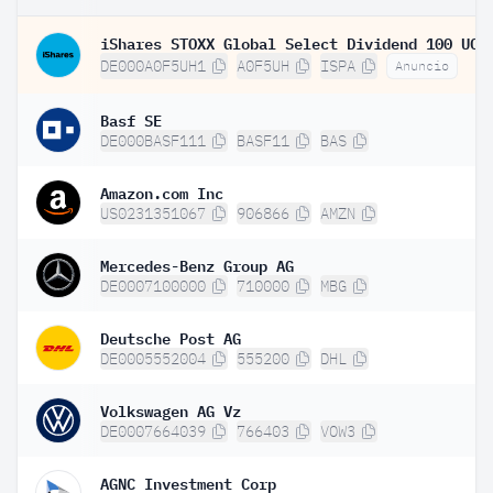
DE000A0F5UH1
A0F5UH
ISPA
Anuncio
Basf SE
DE000BASF111
BASF11
BAS
Amazon.com Inc
US0231351067
906866
AMZN
Mercedes-Benz Group AG
DE0007100000
710000
MBG
Deutsche Post AG
DE0005552004
555200
DHL
Volkswagen AG Vz
DE0007664039
766403
VOW3
AGNC Investment Corp