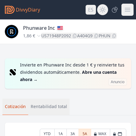
DivvyDiary
ES
Phunware Inc
1,86 €
US71948P2092
A404G9
PHUN
Invierte en Phunware Inc desde 1 € y reinvierte tus
dividendos automáticamente.
Abre una cuenta
ahora
→
Anuncio
Cotización
Rentabilidad total
YTD
1A
3A
5A
MAX