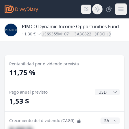
DivvyDiary
ES
PIMCO Dynamic Income Opportunities Fund
11,30 €
US69355M1071
A3C822
PDO
Rentabilidad por dividendo prevista
11,75 %
Divisa del divide
Pago anual previsto
1,53 $
Años CAGR
Crecimiento del dividendo (CAGR)