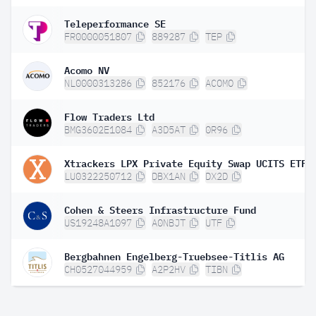
Teleperformance SE
FR0000051807
889287
TEP
Acomo NV
NL0000313286
852176
ACOMO
Flow Traders Ltd
BMG3602E1084
A3D5AT
0R96
Xtrackers LPX Private Equity Swap UCITS ETF 
LU0322250712
DBX1AN
DX2D
Cohen & Steers Infrastructure Fund
US19248A1097
A0NBJT
UTF
Bergbahnen Engelberg-Truebsee-Titlis AG
CH0527044959
A2P2HV
TIBN