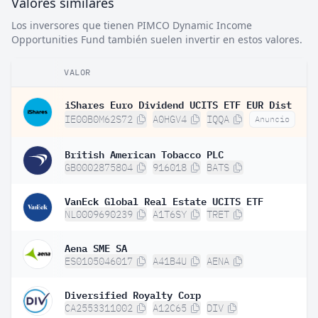
Valores similares
Los inversores que tienen PIMCO Dynamic Income
Opportunities Fund también suelen invertir en estos valores.
VALOR
iShares Euro Dividend UCITS ETF EUR Dist
IE00B0M62S72
A0HGV4
IQQA
Anuncio
British American Tobacco PLC
GB0002875804
916018
BATS
VanEck Global Real Estate UCITS ETF
NL0009690239
A1T6SY
TRET
Aena SME SA
ES0105046017
A41B4U
AENA
Diversified Royalty Corp
CA2553311002
A12C65
DIV