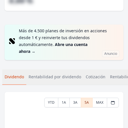
#,## %
Más de 4.500 planes de inversión en acciones
desde 1 € y reinvierte tus dividendos
automáticamente.
Abre una cuenta
ahora
→
Anuncio
Dividendo
Rentabilidad por dividendo
Cotización
Rentabili
YTD
1A
3A
5A
MAX