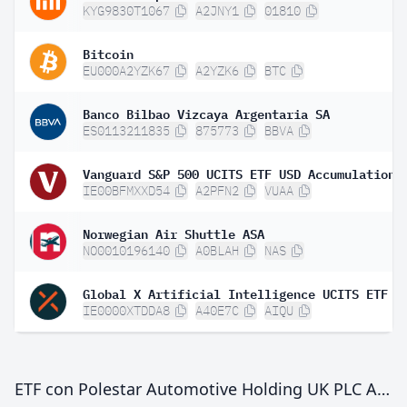
KYG9830T1067
A2JNY1
01810
Bitcoin
EU000A2YZK67
A2YZK6
BTC
Banco Bilbao Vizcaya Argentaria SA
ES0113211835
875773
BBVA
Vanguard S&P 500 UCITS ETF USD Accumulation
IE00BFMXXD54
A2PFN2
VUAA
Norwegian Air Shuttle ASA
NO0010196140
A0BLAH
NAS
IE0000XTDDA8
A40E7C
AIQU
ETF con Polestar Automotive Holding UK PLC ADR Class A