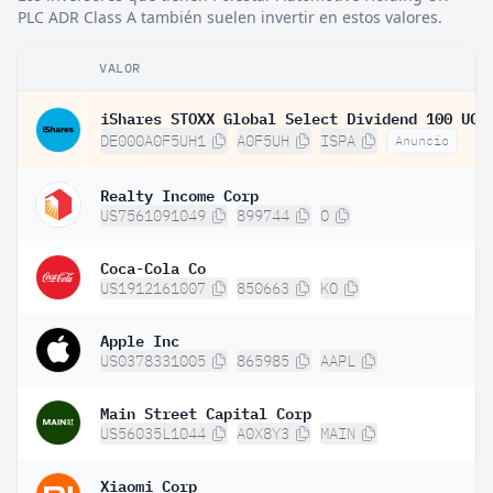
PLC ADR Class A también suelen invertir en estos valores.
VALOR
DE000A0F5UH1
A0F5UH
ISPA
Anuncio
Realty Income Corp
US7561091049
899744
O
Coca-Cola Co
US1912161007
850663
KO
Apple Inc
US0378331005
865985
AAPL
Main Street Capital Corp
US56035L1044
A0X8Y3
MAIN
Xiaomi Corp