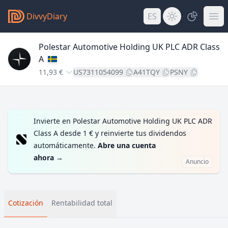
DivvyDiary
ES
Polestar Automotive Holding UK PLC ADR Class
A
11,93 €
US7311054099
A41TQY
PSNY
Invierte en Polestar Automotive Holding UK PLC ADR
Class A desde 1 € y reinvierte tus dividendos
automáticamente.
Abre una cuenta
ahora
→
Anuncio
Cotización
Rentabilidad total