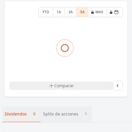
YTD
1A
3A
5A
MAX
Comparar
€
Dividendos
Splits de acciones
0
1