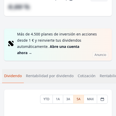
#,## %
Más de 4.500 planes de inversión en acciones
desde 1 € y reinvierte tus dividendos
automáticamente.
Abre una cuenta
ahora
→
Anuncio
Dividendo
Rentabilidad por dividendo
Cotización
Rentabili
YTD
1A
3A
5A
MAX