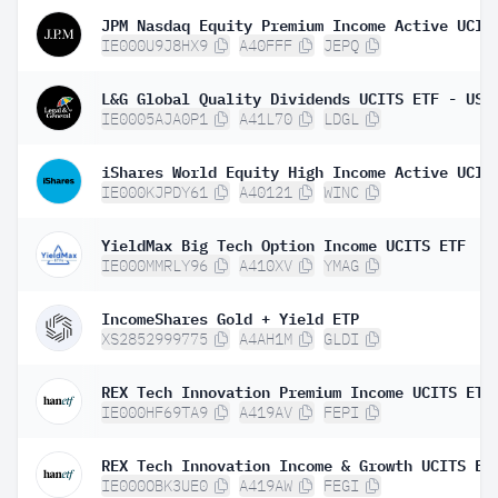
IE000U9J8HX9
A40FFF
JEPQ
IE0005AJA0P1
A41L70
LDGL
IE000KJPDY61
A40121
WINC
YieldMax Big Tech Option Income UCITS ETF
IE000MMRLY96
A410XV
YMAG
IncomeShares Gold + Yield ETP
XS2852999775
A4AH1M
GLDI
REX Tech Innovation Premium Income UCITS ETF
IE000HF69TA9
A419AV
FEPI
REX Tech Innovation Income & Growth UCITS ET
IE000OBK3UE0
A419AW
FEGI