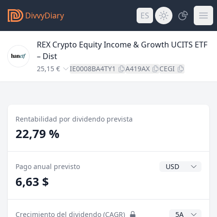
DivvyDiary
ES
REX Crypto Equity Income & Growth UCITS ETF
– Dist
25,15 €
IE0008BA4TY1
A419AX
CEGI
Rentabilidad por dividendo prevista
22,79 %
Divisa del divide
Pago anual previsto
6,63 $
Años CAGR
Crecimiento del dividendo (CAGR)