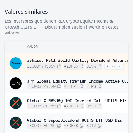
Valores similares
Los inversores que tienen REX Crypto Equity Income &
Growth UCITS ETF – Dist también suelen invertir en estos
valores.
VALOR
IE00BYYHSQ67
A2DRG5
QDVW
Anuncio
IE0003UVYC20
A3EHRE
JEPG
Global X NASDAQ 100 Covered Call UCITS ETF D
IE00BM8R0J59
A2QR39
QYLD
Global X SuperDividend UCITS ETF USD Dis
IE00077FRP95
A3DEKS
SDIV