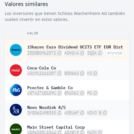
Valores similares
Los inversores que tienen Schloss Wachenheim AG también
suelen invertir en estos valores.
VALOR
iShares Euro Dividend UCITS ETF EUR Dist
IE00B0M62S72
A0HGV4
IQQA
Anuncio
Coca-Cola Co
US1912161007
850663
KO
Procter & Gamble Co
US7427181091
852062
PG
Novo Nordisk A/S
DK0062498333
A3EU6F
NOVO B
Main Street Capital Corp
US56035L1044
A0X8Y3
MAIN