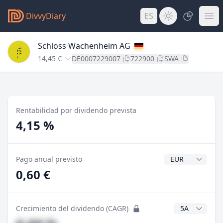
DivvyDiary
ES
Schloss Wachenheim AG
14,45 €
DE0007229007
722900
SWA
Rentabilidad por dividendo prevista
4,15 %
Divisa del divide
Pago anual previsto
0,60 €
Años CAGR
Crecimiento del dividendo (CAGR)