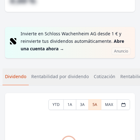
#,## %
Invierte en Schloss Wachenheim AG desde 1 € y
reinvierte tus dividendos automáticamente.
Abre
una cuenta ahora
→
Anuncio
Dividendo
Rentabilidad por dividendo
Cotización
Rentabili
YTD
1A
3A
5A
MAX