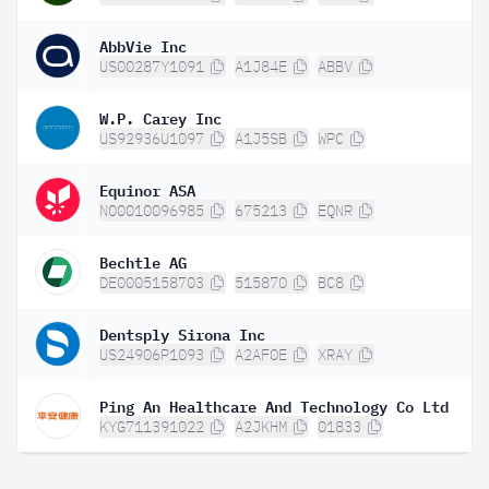
AbbVie Inc
US00287Y1091
A1J84E
ABBV
W.P. Carey Inc
US92936U1097
A1J5SB
WPC
Equinor ASA
NO0010096985
675213
EQNR
Bechtle AG
DE0005158703
515870
BC8
Dentsply Sirona Inc
US24906P1093
A2AF0E
XRAY
Ping An Healthcare And Technology Co Ltd
KYG711391022
A2JKHM
01833