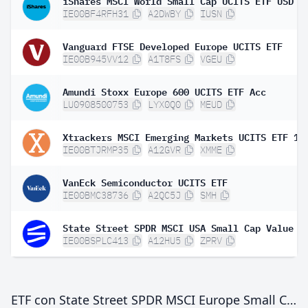
IE00BF4RFH31
A2DWBY
IUSN
Vanguard FTSE Developed Europe UCITS ETF
IE00B945VV12
A1T8FS
VGEU
Amundi Stoxx Europe 600 UCITS ETF Acc
LU0908500753
LYX0Q0
MEUD
Xtrackers MSCI Emerging Markets UCITS ETF 1C
IE00BTJRMP35
A12GVR
XMME
VanEck Semiconductor UCITS ETF
IE00BMC38736
A2QC5J
SMH
IE00BSPLC413
A12HU5
ZPRV
ETF con State Street SPDR MSCI Europe Small Cap Value Weighted UCITS ETF EUR Acc