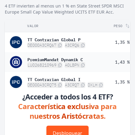
4 ETF invierten al menos un 1 % en State Street SPDR MSCI
Europe Small Cap Value Weighted UCITS ETF EUR Acc.
VALOR
PESO
TT Contrarian Global P
1,35 %
DE000A3CRQ67
A3CRQ6
PremiumMandat Dynamik C
1,43 %
LU0268210969
A0LBPN
TT Contrarian Global I
1,35 %
DE000A3CRQ75
A3CRQ7
DXLH
¿Acceder a todos los 4 ETF?
Característica exclusiva para
nuestros Aristócratas.
Desbloquear