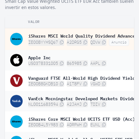
Small Cap Value Weighted UCITS ETF EUR Acc también suelen
invertir en estos valores.
VALOR
IE00BYYHSQ67
A2DRG5
QDVW
Anuncio
Apple Inc
US0378331005
865985
AAPL
IE00B8GKDB10
A1T8FV
VGWD
NL0011683594
A2JAHJ
TDIV
iShares Core MSCI World UCITS ETF USD (Acc)
IE00B4L5Y983
A0RPWH
EUNL
iShares MSCI World Small Cap UCITS ETF USD (