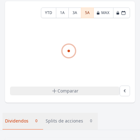
YTD
1A
3A
5A
MAX
Comparar
€
Dividendos
Splits de acciones
0
0