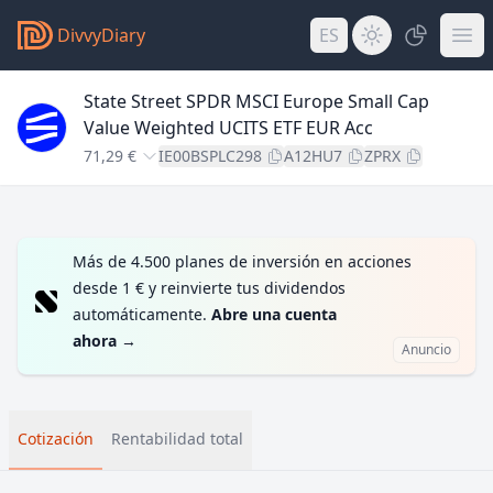
DivvyDiary
ES
State Street SPDR MSCI Europe Small Cap
Value Weighted UCITS ETF EUR Acc
71,29 €
IE00BSPLC298
A12HU7
ZPRX
Más de 4.500 planes de inversión en acciones
desde 1 € y reinvierte tus dividendos
automáticamente.
Abre una cuenta
ahora
→
Anuncio
Cotización
Rentabilidad total