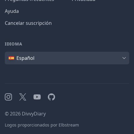
Ayuda
Cancelar suscripción
IDIOMA
Idioma
Español
Instagram
X
YouTube
GitHub
©
2026
DivvyDiary
Logos proporcionados por Elbstream