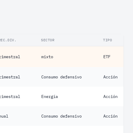
REC.DIV.
SECTOR
TIPO
rimestral
mixto
ETF
rimestral
Consumo defensivo
Acción
rimestral
Energía
Acción
nual
Consumo defensivo
Acción