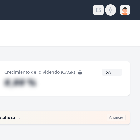
ES
do
Años CAGR
Crecimiento del dividendo (CAGR)
#,## %
a ahora
→
Anuncio