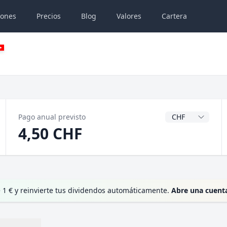
iones
Precios
Blog
Valores
Cartera
Divisa del dividen
Pago anual previsto
4,50 CHF
 1 € y reinvierte tus dividendos automáticamente.
Abre una cuent