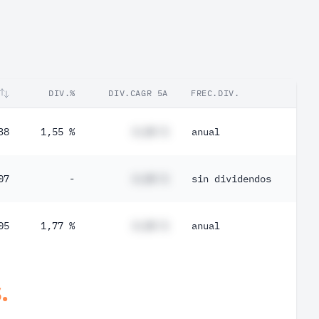
DIV.%
DIV.CAGR 5A
FREC.DIV.
38
1,55 %
#,## %
anual
07
-
#,## %
sin dividendos
05
1,77 %
#,## %
anual
.