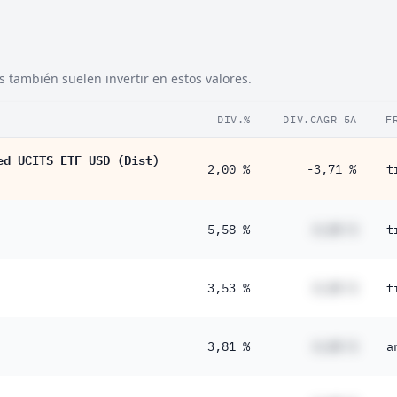
también suelen invertir en estos valores.
DIV.%
DIV.CAGR 5A
F
ed UCITS ETF USD (Dist)
2,00 %
-3,71 %
t
5,58 %
#,## %
t
3,53 %
#,## %
t
3,81 %
#,## %
a