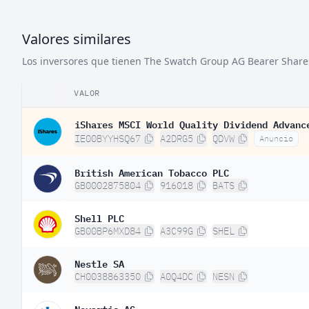
Valores similares
Los inversores que tienen The Swatch Group AG Bearer Shares 
VALOR
iShares MSCI World Quality Dividend Advanc
IE00BYYHSQ67
A2DRG5
QDVW
Anuncio
British American Tobacco PLC
GB0002875804
916018
BATS
Shell PLC
GB00BP6MXD84
A3C99G
SHEL
Nestle SA
CH0038863350
A0Q4DC
NESN
Novartis AG