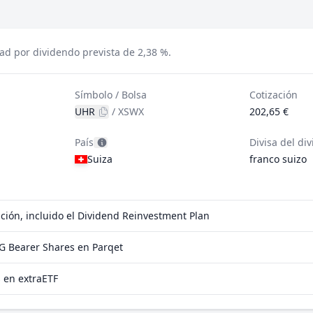
d por dividendo prevista de 2,38 %.
Símbolo / Bolsa
Cotización
UHR
/
XSWX
202,65 €
País
Divisa del di
Suiza
franco suizo
ión, incluido el Dividend Reinvestment Plan
G Bearer Shares en Parqet
 en extraETF