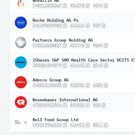
CH0012005267
904278
NOVN
Roche Holding AG Ps
CH1499059983
A424UK
ROP
Partners Group Holding AG
CH0024608827
A0JJY6
PGHN
iShares S&P 500 Health Care Sector UCITS E
IE00B43HR379
A142NZ
QDVG
Adecco Group AG
CH0012138605
922031
ADEN
Rosenbauer International AG
AT0000922554
892502
ROS
Bell Food Group Ltd
CH0315966322
A2AHC2
BELL