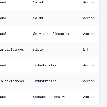
nual
Salud
Acción
nual
Salud
Acción
nual
Servicios financieros
Acción
in dividendos
mixto
ETF
nual
Industriales
Acción
in dividendos
Industriales
Acción
nual
Consumo defensivo
Acción