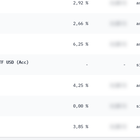
2,92 %
#,## %
a
2,66 %
#,## %
a
6,25 %
#,## %
a
TF USD (Acc)
-
-
s
4,25 %
#,## %
a
0,00 %
#,## %
s
3,85 %
#,## %
a