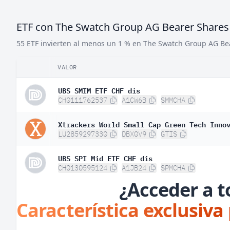
ETF con The Swatch Group AG Bearer Shares
55 ETF invierten al menos un 1 % en The Swatch Group AG Be
VALOR
UBS SMIM ETF CHF dis
CH0111762537
A1CW6B
SMMCHA
Xtrackers World Small Cap Green Tech Inno
LU2859297330
DBX0V9
GTIS
UBS SPI Mid ETF CHF dis
CH0130595124
A1JB24
SPMCHA
¿Acceder a t
Característica exclusiva