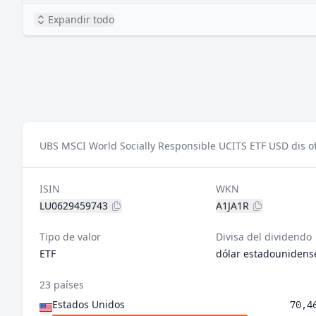
Expandir todo
UBS MSCI World Socially Responsible UCITS ETF USD dis of
ISIN
WKN
LU0629459743
A1JA1R
Tipo de valor
Divisa del dividendo
ETF
dólar estadounidens
23 países
Estados Unidos
70,4