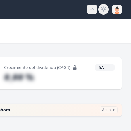
ES
do
Años CAGR
Crecimiento del dividendo (CAGR)
#,## %
ahora
→
Anuncio