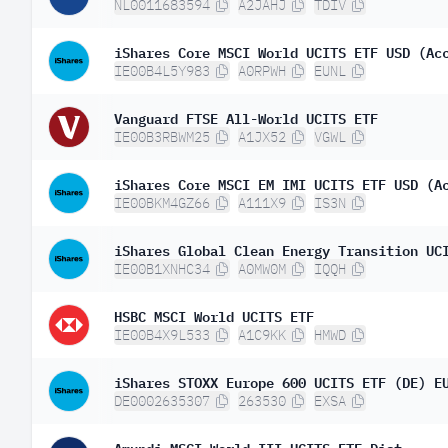
NL0011683594
A2JAHJ
TDIV
iShares Core MSCI World UCITS ETF USD (Ac
IE00B4L5Y983
A0RPWH
EUNL
Vanguard FTSE All-World UCITS ETF
IE00B3RBWM25
A1JX52
VGWL
iShares Core MSCI EM IMI UCITS ETF USD (A
IE00BKM4GZ66
A111X9
IS3N
iShares Global Clean Energy Transition UC
IE00B1XNHC34
A0MW0M
IQQH
HSBC MSCI World UCITS ETF
IE00B4X9L533
A1C9KK
HMWD
iShares STOXX Europe 600 UCITS ETF (DE) E
DE0002635307
263530
EXSA
Amundi MSCI World III UCITS ETF Dist