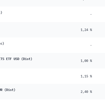
c)
-
1,24 %
cc)
-
ITS ETF USD (Dist)
1,00 %
1,15 %
UR (Dist)
2,40 %