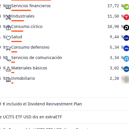
Servicios financieros
2 %
17,72 %
Industriales
4 %
11,50 %
Consumo cíclico
8 %
10,90 %
Salud
1 %
9,44 %
Consumo defensivo
9 %
5,34 %
Servicios de comunicación
8 %
3,34 %
Materiales básicos
3 %
3,02 %
Inmobiliario
5 %
2,20 %
Suministros
3 %
0,84 %
7 %
 1 €
incluido el Dividend Reinvestment Plan
9 %
e UCITS ETF USD dis en extraETF
5 %