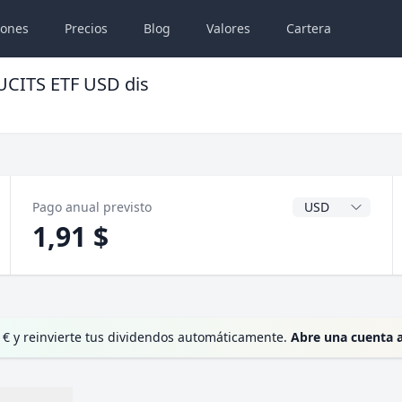
iones
Precios
Blog
Valores
Cartera
UCITS ETF USD dis
Divisa del dividen
Pago anual previsto
1,91 $
 € y reinvierte tus dividendos automáticamente.
Abre una cuenta 