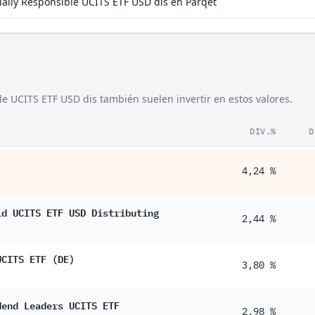
lly Responsible UCITS ETF USD dis en Parqet
9 %
1 %
7 %
6 %
e UCITS ETF USD dis también suelen invertir en estos valores.
3 %
1 %
DIV.%
D
1 %
4,24 %
7 %
5 %
ld UCITS ETF USD Distributing
2,44 %
2 %
UCITS ETF (DE)
3,80 %
dend Leaders UCITS ETF
2,98 %