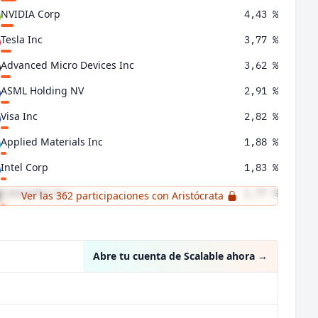
NVIDIA Corp
4,43 %
Tesla Inc
3,77 %
Advanced Micro Devices Inc
3,62 %
ASML Holding NV
2,91 %
Visa Inc
2,82 %
Applied Materials Inc
1,88 %
Intel Corp
1,83 %
Caterpillar Inc
1,77 %
Ver las 362 participaciones con Aristócrata
Lam Research Corp
1,68 %
Abre tu cuenta de Scalable ahora
→