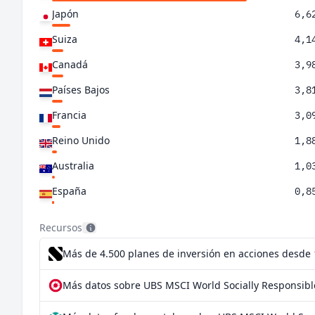
Japón
6,6
Suiza
4,1
Canadá
3,9
Países Bajos
3,8
Francia
3,0
Reino Unido
1,8
Australia
1,0
España
0,8
Alemania
0,7
Recursos
Suecia
0,5
Más de 4.500 planes de inversión en acciones desde
RAE de Hong Kong (China)
0,4
Más datos sobre UBS MSCI World Socially Responsibl
Dinamarca
0,4