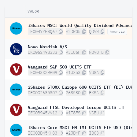
VALOR
IE00BYYHSQ67
A2DRG5
QDVW
Anuncio
Novo Nordisk A/S
DK0062498333
A3EU6F
NOVO B
Vanguard S&P 500 UCITS ETF
IE00B3XXRP09
A1JX53
VUSA
DE0002635307
263530
EXSA
Vanguard FTSE Developed Europe UCITS ETF
IE00B945VV12
A1T8FS
VGEU
iShares Core MSCI EM IMI UCITS ETF USD (Dist
IE00BD45KH83
A2JDYF
IBC3