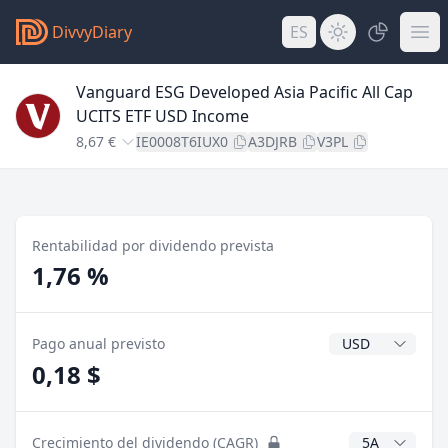
DivvyDiary
ES
Vanguard ESG Developed Asia Pacific All Cap
UCITS ETF USD Income
8,67 €
IE0008T6IUX0
A3DJRB
V3PL
Rentabilidad por dividendo prevista
1,76 %
Divisa del divide
Pago anual previsto
0,18 $
Años CAGR
Crecimiento del dividendo (CAGR)