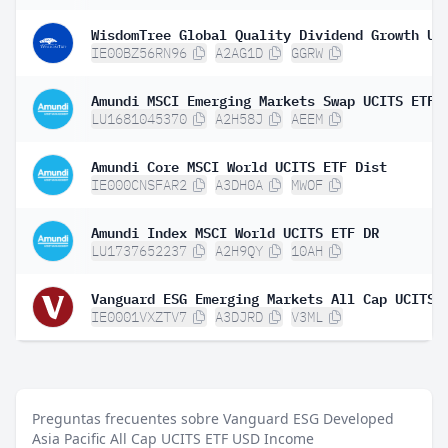
IE00BZ56RN96
A2AG1D
GGRW
LU1681045370
A2H58J
AEEM
Amundi Core MSCI World UCITS ETF Dist
IE000CNSFAR2
A3DH0A
MWOF
Amundi Index MSCI World UCITS ETF DR
LU1737652237
A2H9QY
10AH
IE0001VXZTV7
A3DJRD
V3ML
Preguntas frecuentes sobre Vanguard ESG Developed
Asia Pacific All Cap UCITS ETF USD Income