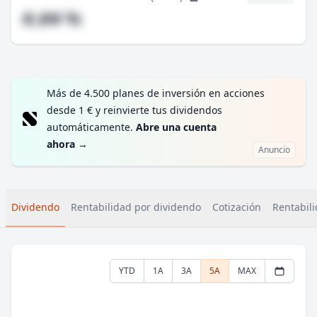
#,## %
Más de 4.500 planes de inversión en acciones
desde 1 € y reinvierte tus dividendos
automáticamente.
Abre una cuenta
ahora
→
Anuncio
Dividendo
Rentabilidad por dividendo
Cotización
Rentabili
YTD
1A
3A
5A
MAX