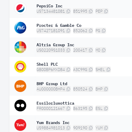
PepsiCo Inc
US7134481081
851995
PEP
Procter & Gamble Co
US7427181091
852062
PG
Altria Group Inc
US02209S1033
200417
MO
Shell PLC
GB00BP6MXD84
A3C99G
SHEL
BHP Group Ltd
AU000000BHP4
850524
BHP
Essilorluxottica
FR0000121667
863195
ESL
Yum Brands Inc
US9884981013
909190
YUM