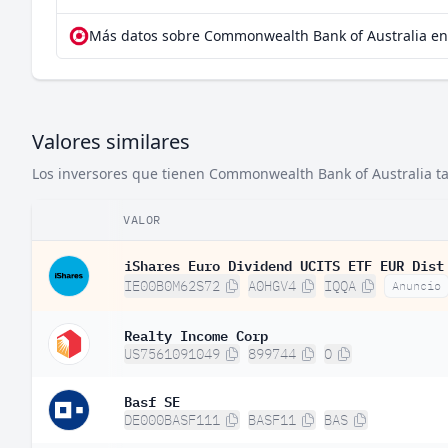
Más datos sobre Commonwealth Bank of Australia en
Valores similares
Los inversores que tienen Commonwealth Bank of Australia tam
VALOR
iShares Euro Dividend UCITS ETF EUR Dist
IE00B0M62S72
A0HGV4
IQQA
Anuncio
Realty Income Corp
US7561091049
899744
O
Basf SE
DE000BASF111
BASF11
BAS