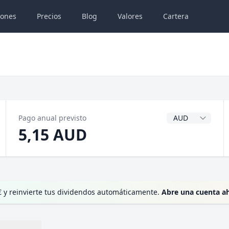
iones
Precios
Blog
Valores
Cartera
Divisa del dividen
Pago anual previsto
5,15 AUD
 y reinvierte tus dividendos automáticamente.
Abre una cuenta a