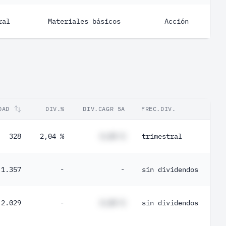
ral
Materiales básicos
Acción
DAD
DIV.%
DIV.CAGR 5A
FREC.DIV.
328
2,04 %
#,## %
trimestral
1.357
-
-
sin dividendos
2.029
-
#,## %
sin dividendos