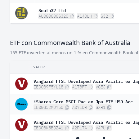
South32 Ltd
AU000000S320
A14QLH
S32
ETF con Commonwealth Bank of Australia
155 ETF invierten al menos un 1 % en Commonwealth Bank of 
VALOR
Vanguard FTSE Developed Asia Pacific ex Ja
IE00B9F5YL18
A1T8FT
VGEJ
iShares Core MSCI Pac ex-Jpn ETF USD Acc
IE00B52MJY50
A0YEDR
SXR1
Vanguard FTSE Developed Asia Pacific ex Ja
IE00BK5BQZ41
A2PLTA
VAPU