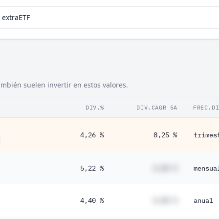
 extraETF
bién suelen invertir en estos valores.
DIV.%
DIV.CAGR 5A
FREC.D
4,26 %
8,25 %
trimes
5,22 %
#,## %
mensua
4,40 %
#,## %
anual