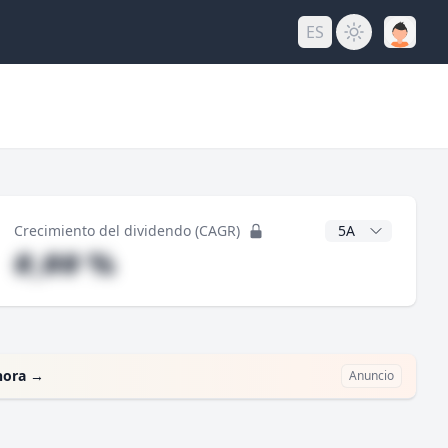
ES
do
Años CAGR
Crecimiento del dividendo (CAGR)
#,## %
hora
→
Anuncio