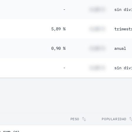
-
#,## %
sin div
5,89 %
#,## %
trimest
0,90 %
#,## %
anual
-
#,## %
sin div
PESO
POPULARIDAD