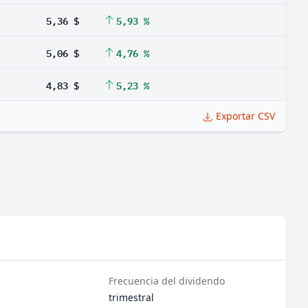
5,36 $
5,93 %
5,06 $
4,76 %
4,83 $
5,23 %
Exportar CSV
Frecuencia del dividendo
trimestral