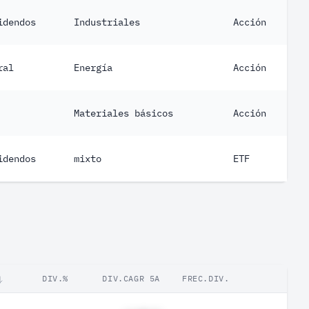
idendos
Industriales
Acción
ral
Energía
Acción
Materiales básicos
Acción
idendos
mixto
ETF
DIV.%
DIV.CAGR 5A
FREC.DIV.