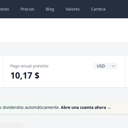
iones
Precios
Blog
Valores
Cartera
Divisa del dividen
Pago anual previsto
10,17 $
tus dividendos automáticamente.
Abre una cuenta ahora
→