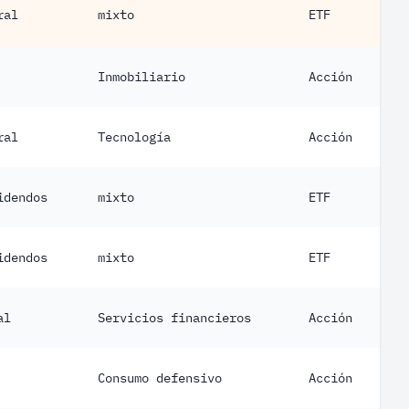
ral
mixto
ETF
Inmobiliario
Acción
ral
Tecnología
Acción
idendos
mixto
ETF
idendos
mixto
ETF
al
Servicios financieros
Acción
Consumo defensivo
Acción