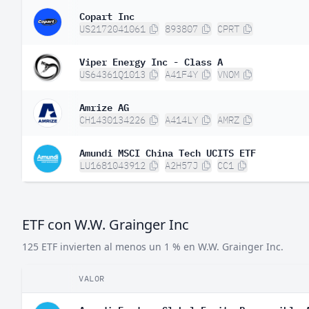
Copart Inc
US2172041061
893807
CPRT
Viper Energy Inc - Class A
US64361Q1013
A41F4Y
VNOM
Amrize AG
CH1430134226
A414LY
AMRZ
Amundi MSCI China Tech UCITS ETF
LU1681043912
A2H57J
CC1
ETF con W.W. Grainger Inc
125 ETF invierten al menos un 1 % en W.W. Grainger Inc.
VALOR