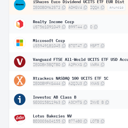
iShares Euro Dividend UCITS ETF EUR Dist
IE00B0M62S72
A0HGV4
IQQA
Anuncio
Realty Income Corp
US7561091049
899744
O
Microsoft Corp
US5949181045
870747
MSFT
Vanguard FTSE All-World UCITS ETF USD Acc
IE00BK5BQT80
A2PKXG
VWRA
Xtrackers NASDAQ 100 UCITS ETF 1C
IE00BMFKG444
A2QJU3
XNAS
Investor AB Class B
SE0015811963
A3CMTG
INVE B
Lotus Bakeries NV
BE0003604155
877480
LOTB