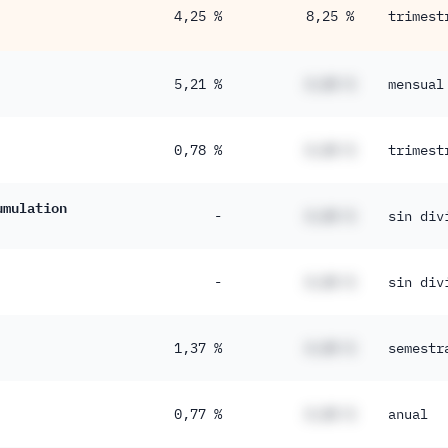
4,25 %
8,25 %
trimest
5,21 %
#,## %
mensual
0,78 %
#,## %
trimest
umulation
-
#,## %
sin div
-
#,## %
sin div
1,37 %
#,## %
semestr
0,77 %
#,## %
anual