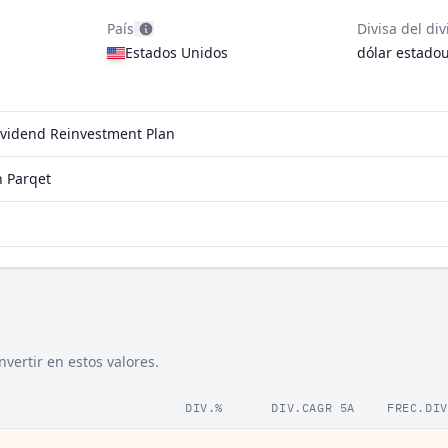
País
Divisa del di
Estados Unidos
dólar estado
Dividend Reinvestment Plan
n Parqet
vertir en estos valores.
DIV.%
DIV.CAGR 5A
FREC.DIV