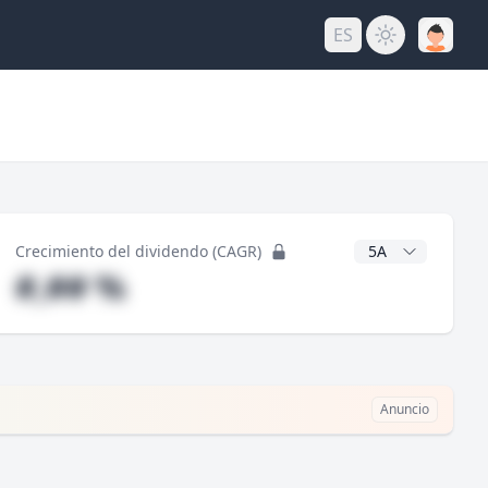
ES
do
Años CAGR
Crecimiento del dividendo (CAGR)
#,## %
Anuncio