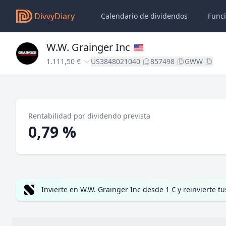
DivvyDiary
Calendario de dividendos
Func
W.W. Grainger Inc
1.111,50 €
US3848021040
857498
GWW
Rentabilidad por dividendo prevista
0,79 %
Invierte en W.W. Grainger Inc desde 1 € y reinvierte 