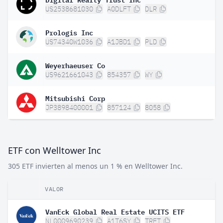
US2538681030
A0DLFT
DLR
Prologis Inc
US74340W1036
A1JBD1
PLD
Weyerhaeuser Co
US9621661043
854357
WY
Mitsubishi Corp
JP3898400001
857124
8058
ETF con Welltower Inc
305 ETF invierten al menos un 1 % en Welltower Inc.
VALOR
VanEck Global Real Estate UCITS ETF
NL0009690239
A1T6SY
TRET