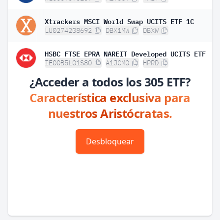
Xtrackers MSCI World Swap UCITS ETF 1C
LU0274208692
DBX1MW
DBXW
HSBC FTSE EPRA NAREIT Developed UCITS ETF
IE00B5L01S80
A1JCM0
HPRD
¿Acceder a todos los 305 ETF?
Característica exclusiva para
nuestros Aristócratas.
Desbloquear