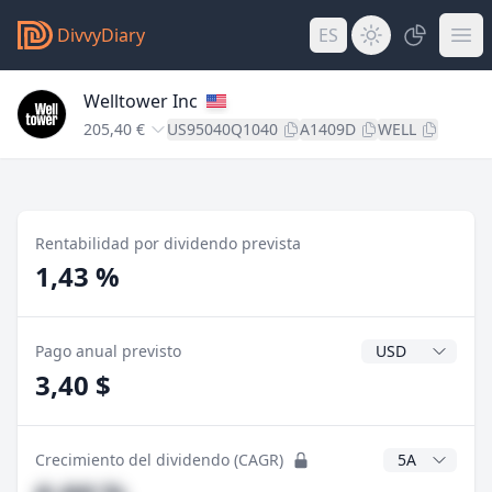
DivvyDiary
ES
Welltower Inc
205,40 €
US95040Q1040
A1409D
WELL
Rentabilidad por dividendo prevista
1,43 %
Divisa del divide
Pago anual previsto
3,40 $
Años CAGR
Crecimiento del dividendo (CAGR)