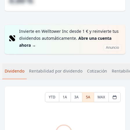
#,## %
Invierte en Welltower Inc desde 1 € y reinvierte tus
dividendos automáticamente.
Abre una cuenta
ahora
→
Anuncio
Dividendo
Rentabilidad por dividendo
Cotización
Rentabili
YTD
1A
3A
5A
MAX