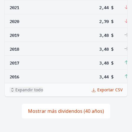
2021
2,44 $
-
2020
2,70 $
-
2019
3,48 $
0
2018
3,48 $
0
2017
3,48 $
1
2016
3,44 $
4
Expandir todo
Exportar CSV
Mostrar más dividendos (40 años)