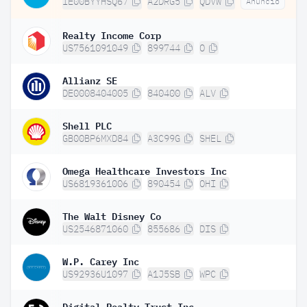
IE00BYYHSQ67
A2DRG5
QDVW
Anuncio
Realty Income Corp
US7561091049
899744
O
Allianz SE
DE0008404005
840400
ALV
Shell PLC
GB00BP6MXD84
A3C99G
SHEL
Omega Healthcare Investors Inc
US6819361006
890454
OHI
The Walt Disney Co
US2546871060
855686
DIS
W.P. Carey Inc
US92936U1097
A1J5SB
WPC
Digital Realty Trust Inc