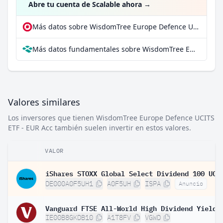
Abre tu cuenta de Scalable ahora
→
Más datos sobre WisdomTree Europe Defence UCITS ETF - EUR Acc en extraETF
Más datos fundamentales sobre WisdomTree Europe Defence UCITS ETF - EUR Acc en Parqet
Valores similares
Los inversores que tienen WisdomTree Europe Defence UCITS
ETF - EUR Acc también suelen invertir en estos valores.
VALOR
DE000A0F5UH1
A0F5UH
ISPA
Anuncio
IE00B8GKDB10
A1T8FV
VGWD