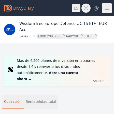
DivvyDiary
ES
WisdomTree Europe Defence UCITS ETF - EUR
Acc
34,42 €
IE0002Y8CX98
A40Y9K
EUDF
Más de 4.500 planes de inversión en acciones
desde 1 € y reinvierte tus dividendos
automáticamente.
Abre una cuenta
ahora
→
Anuncio
Cotización
Rentabilidad total