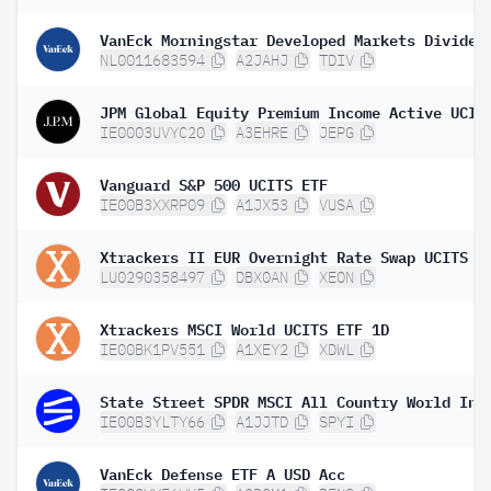
NL0011683594
A2JAHJ
TDIV
IE0003UVYC20
A3EHRE
JEPG
Vanguard S&P 500 UCITS ETF
IE00B3XXRP09
A1JX53
VUSA
LU0290358497
DBX0AN
XEON
Xtrackers MSCI World UCITS ETF 1D
IE00BK1PV551
A1XEY2
XDWL
IE00B3YLTY66
A1JJTD
SPYI
VanEck Defense ETF A USD Acc