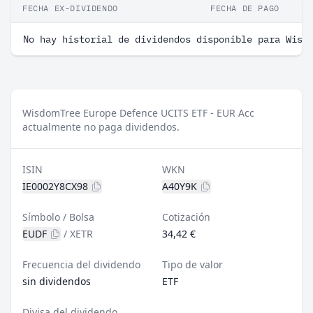
FECHA EX-DIVIDENDO
FECHA DE PAGO
No hay historial de dividendos disponible para Wisd
WisdomTree Europe Defence UCITS ETF - EUR Acc
actualmente no paga dividendos.
ISIN
WKN
IE0002Y8CX98
A40Y9K
Símbolo / Bolsa
Cotización
EUDF
/
XETR
34,42 €
Frecuencia del dividendo
Tipo de valor
sin dividendos
ETF
Divisa del dividendo