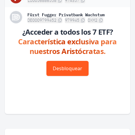
LU0056886558
974357
Fürst Fugger Privatbank Wachstum
DE0009799452
979945
OXM2
¿Acceder a todos los 7 ETF?
Característica exclusiva para
nuestros Aristócratas.
Desbloquear