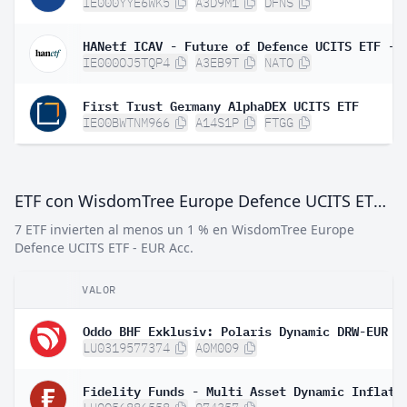
IE000YYE6WK5
A3D9M1
DFNS
IE000OJ5TQP4
A3EB9T
NATO
First Trust Germany AlphaDEX UCITS ETF
IE00BWTNM966
A14S1P
FTGG
ETF con WisdomTree Europe Defence UCITS ETF - EUR Acc
7 ETF invierten al menos un 1 % en WisdomTree Europe
Defence UCITS ETF - EUR Acc.
VALOR
Oddo BHF Exklusiv: Polaris Dynamic DRW-EUR
LU0319577374
A0M009