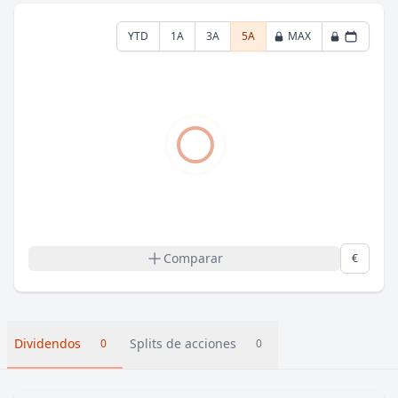
YTD
1A
3A
5A
MAX
Comparar
€
Dividendos
Splits de acciones
0
0